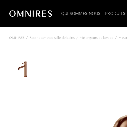
QUI SOMMES-NOUS
PRODUITS
/
/
/
OMNIRES
Robinetterie de salle de bains
Mélangeurs de lavabo
Mélan