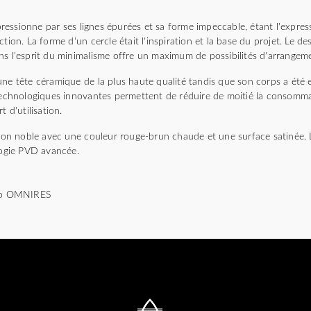
essionne par ses lignes épurées et sa forme impeccable, étant l'expres
tion. La forme d'un cercle était l'inspiration et la base du projet. Le de
ns l'esprit du minimalisme offre un maximum de possibilités d'arrangem
ne tête céramique de la plus haute qualité tandis que son corps a été 
 technologiques innovantes permettent de réduire de moitié la consomma
t d'utilisation.
ition noble avec une couleur rouge-brun chaude et une surface satinée. 
ologie PVD avancée.
dio OMNIRES