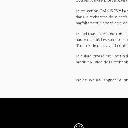
Couleur: cuivre brossé (CPB)
La collection OMNIRES Y impr
dans la recherche de la perfec
parfaitement élaboré créé da
Le mélangeur a est équipé d'u
haute qualité. Les solutions
d'assurer le plus grand confor
Le cuivre brossé est une fin
produit à l'aide de la techn
Projet: Janusz Langner, Stu