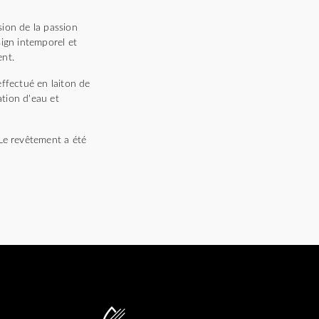
sion de la passion
sign intemporel et
ent.
effectué en laiton de
tion d'eau et
Le revêtement a été