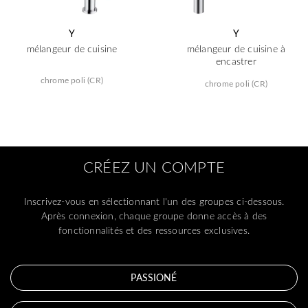
Y
Y
mélangeur de cuisine
mélangeur de cuisine à
encastrer
chrome poli (CR)
chrome poli (CR)
CRÉEZ UN COMPTE
Inscrivez-vous en sélectionnant l'un des groupes ci-dessous.
Après connexion, chaque groupe donne accès à des
fonctionnalités et des ressources exclusives.
PASSIONÉ