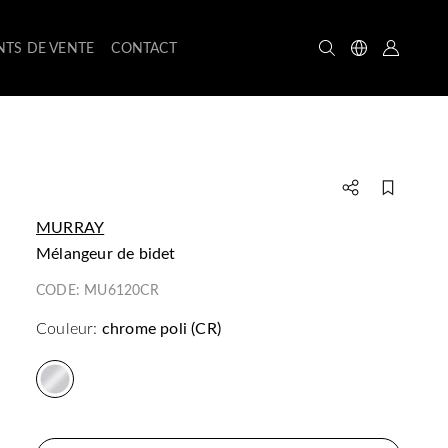
NTS DE VENTE
CONTACT
MURRAY
Mélangeur de bidet
CODE:
MU6120CR
Couleur:
chrome poli (CR)