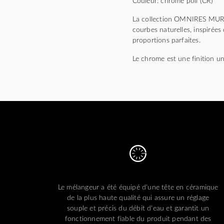
Couleur: chrome poli (CR)
La collection OMNIRES MURRA
courbes naturelles, inspirée
proportions parfaites.
Le chrome est une finition un
Le mélangeur a été équipé d'une tête en céramique
de la plus haute qualité qui assure un réglage
souple et précis du débit d'eau et garantit un
fonctionnement fiable du produit pendant des