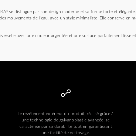
Y se distingue par son design moderne et sa forme forte et élégante.
s des mouvements de l'eau, avec un style minimaliste. Elle conserve en
iverselle avec une couleur argentée et une surface parfaitement lisse et 
Le revêtement extérieur du produit, réalisé grâce à
une technologie de galvanoplastie avancée, se
caractérise par sa durabilité tout en garantissant
une facilité de nettoyage.