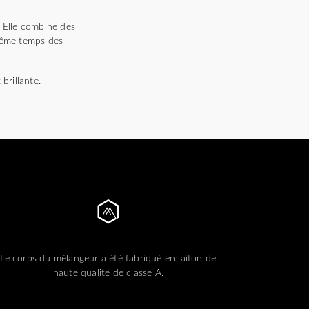
 Elle combine des
 même temps des
brillante.
Le corps du mélangeur a été fabriqué en laiton de
haute qualité de classe A.