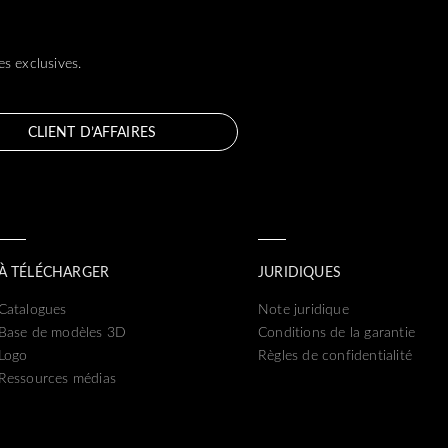
s exclusives.
CLIENT D’AFFAIRES
À TÉLÉCHARGER
JURIDIQUES
Catalogues
Note juridique
Base de modèles 3D
Conditions de la garantie
Logo
Règles de confidentialité
Ressources médias