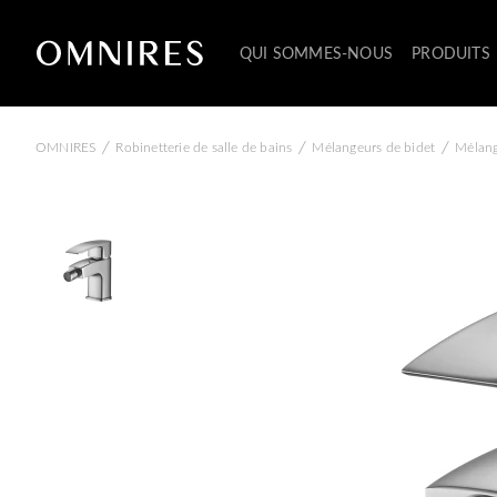
QUI SOMMES-NOUS
PRODUITS
/
/
/
OMNIRES
Robinetterie de salle de bains
Mélangeurs de bidet
Mélang