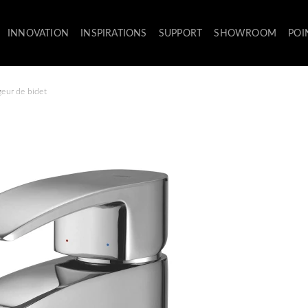
INNOVATION
INSPIRATIONS
SUPPORT
SHOWROOM
POI
eur de bidet