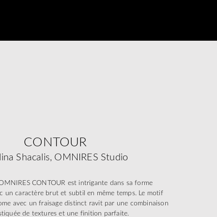
CONTOUR
lina Shacalis, OMNIRES Studio
n OMNIRES CONTOUR est intrigante dans sa forme
c un caractère brut et subtil en même temps. Le motif
ome avec un fraisage distinct ravit par une combinaison
tiquée de textures et une finition parfaite.