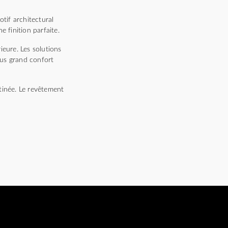
tif architectural
 finition parfaite.
ieure. Les solutions
lus grand confort
tinée. Le revêtement