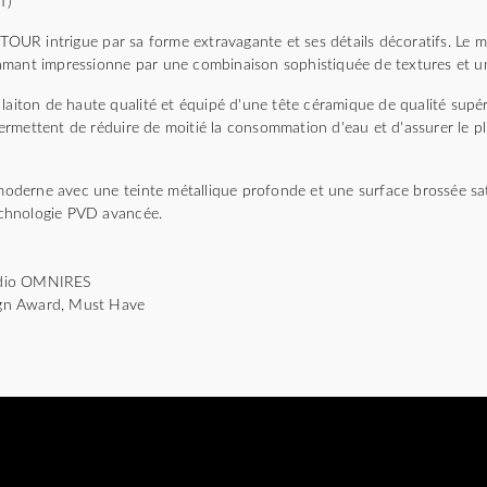
T)
R intrigue par sa forme extravagante et ses détails décoratifs. Le mo
mant impressionne par une combinaison sophistiquée de textures et une
laiton de haute qualité et équipé d'une tête céramique de qualité supér
rmettent de réduire de moitié la consommation d'eau et d'assurer le p
n moderne avec une teinte métallique profonde et une surface brossée sa
technologie PVD avancée.
tudio OMNIRES
gn Award, Must Have