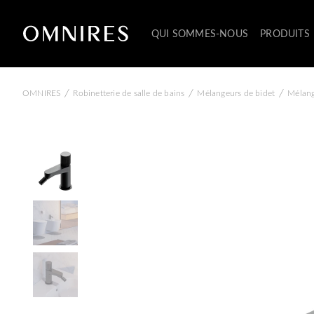
QUI SOMMES-NOUS
PRODUITS
/
/
/
OMNIRES
Robinetterie de salle de bains
Mélangeurs de bidet
Mélang