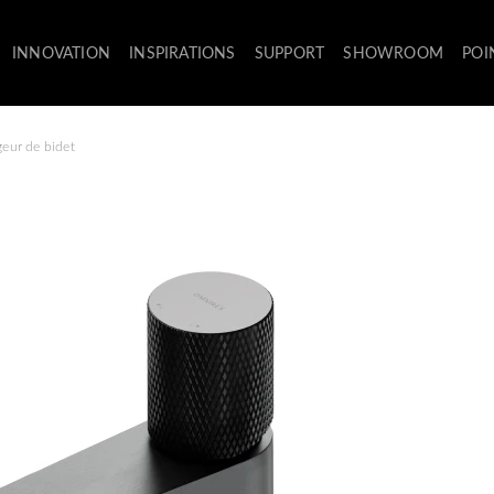
INNOVATION
INSPIRATIONS
SUPPORT
SHOWROOM
POI
eur de bidet