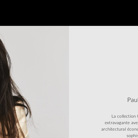
Pau
La collectio
extravagante ave
architectural écon
sophis