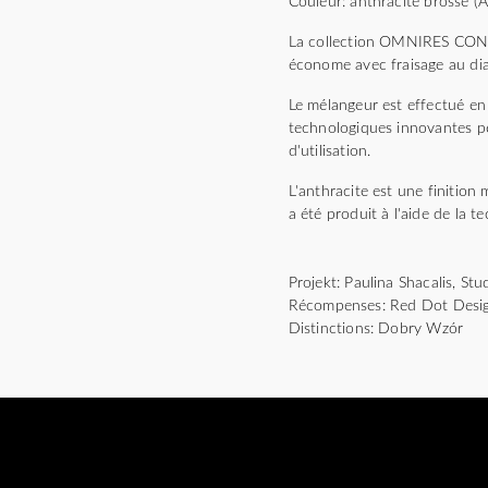
Couleur: anthracite brossé (A
La collection OMNIRES CONTOU
économe avec fraisage au dia
Le mélangeur est effectué en 
technologiques innovantes pe
d'utilisation.
L'anthracite est une finitio
a été produit à l'aide de la 
Projekt: Paulina Shacalis, S
Récompenses: Red Dot Desi
Distinctions: Dobry Wzór