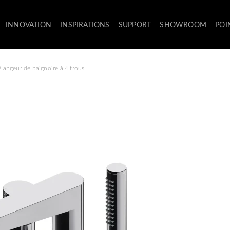
INNOVATION
INSPIRATIONS
SUPPORT
SHOWROOM
POI
langeur de baignoire à 4 trous