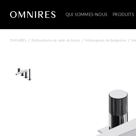
QUI SOMMES-NOUS
PRODUITS
/
/
/
OMNIRES
Robinetterie de salle de bains
Mélangeurs de baignoire
Mé