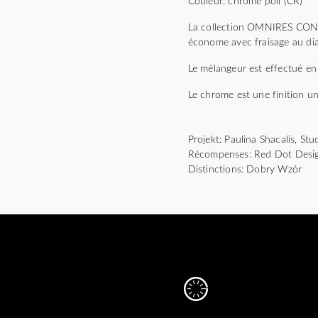
Couleur: chrome poli (CR)
La collection OMNIRES CONTOU
économe avec fraisage au dia
Le mélangeur est effectué en 
Le chrome est une finition un
Projekt: Paulina Shacalis, S
Récompenses: Red Dot Desi
Distinctions: Dobry Wzór