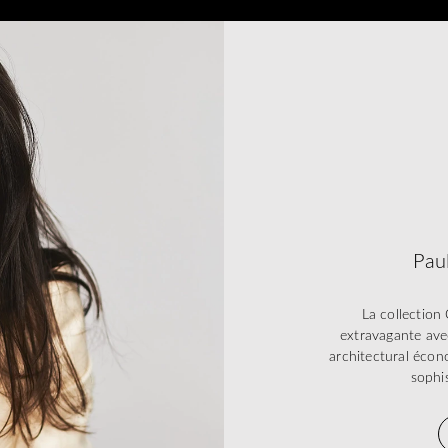
Pau
La collectio
extravagante ave
architectural écon
sophis