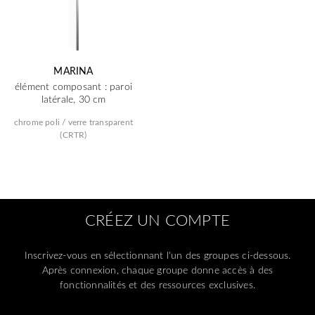
MARINA
élément composant : paroi
latérale, 30 cm
chrome poli / verre transparent
(CRTR)
CRÉEZ UN COMPTE
Inscrivez-vous en sélectionnant l'un des groupes ci-dessous.
Après connexion, chaque groupe donne accès à des
fonctionnalités et des ressources exclusives.