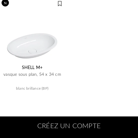
N
SHELL M+
vasque sous plan, 54 x 34 cm
blanc brillance (BP)
CRÉEZ UN COMPTE