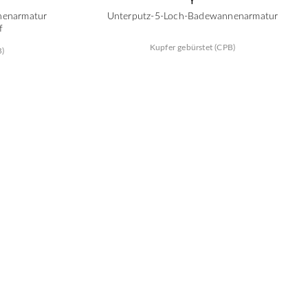
Y
nenarmatur
Unterputz-5-Loch-Badewannenarmatur
f
Kupfer gebürstet (CPB)
B)