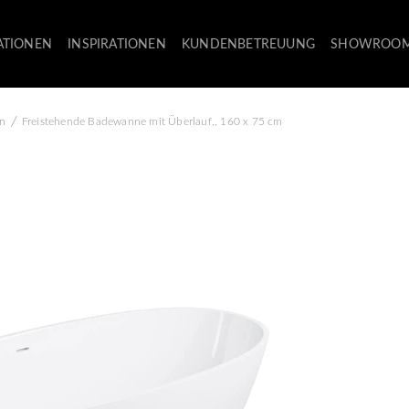
ATIONEN
INSPIRATIONEN
KUNDENBETREUUNG
SHOWROO
/
n
Freistehende Badewanne mit Überlauf,, 160 x 75 cm