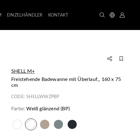
M
EINZELHÄNDLER
KONTAKT
SHELL M+
freistehende Badewanne mit Überlauf,, 160 x 75
cm
CODE:
SHELLWWZPBP
Farbe:
Weiß glänzend (BP)