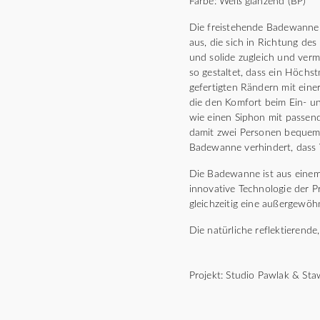
Farbe: Weiß glänzend (BP)
Die freistehende Badewanne 
aus, die sich in Richtung de
und solide zugleich und verm
so gestaltet, dass ein Höchs
gefertigten Rändern mit ein
die den Komfort beim Ein- un
wie einen Siphon mit passend
damit zwei Personen bequem 
Badewanne verhindert, dass
Die Badewanne ist aus einem
innovative Technologie der P
gleichzeitig eine außergewöh
Die natürliche reflektierend
Projekt: Studio Pawlak & Sta