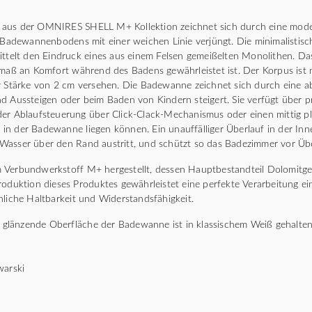
aus der OMNIRES SHELL M+ Kollektion zeichnet sich durch eine moder
s Badewannenbodens mit einer weichen Linie verjüngt. Die minimalistisc
ittelt den Eindruck eines aus einem Felsen gemeißelten Monolithen. Da
tmaß an Komfort während des Badens gewährleistet ist. Der Korpus ist m
er Stärke von 2 cm versehen. Die Badewanne zeichnet sich durch eine 
d Aussteigen oder beim Baden von Kindern steigert. Sie verfügt über 
er Ablaufsteuerung über Click-Clack-Mechanismus oder einen mittig pla
in der Badewanne liegen können. Ein unauffälliger Überlauf in der In
 Wasser über den Rand austritt, und schützt so das Badezimmer vor 
 Verbundwerkstoff M+ hergestellt, dessen Hauptbestandteil Dolomitgest
roduktion dieses Produktes gewährleistet eine perfekte Verarbeitung ei
nliche Haltbarkeit und Widerstandsfähigkeit.
e, glänzende Oberfläche der Badewanne ist in klassischem Weiß gehalten
warski