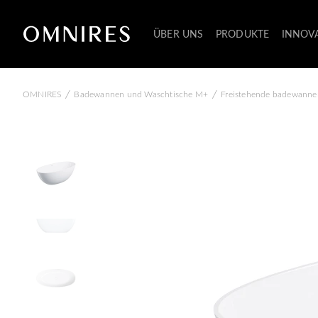
ÜBER UNS
PRODUKTE
INNOV
/
/
OMNIRES
Badewannen und Waschtische M+
Freistehende badewanne