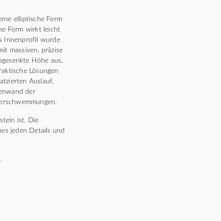
ne elliptische Form
he Form wirkt leicht
s Innenprofil wurde
it massiven, präzise
abgesenkte Höhe aus,
praktische Lösungen
tzierten Auslauf,
nenwand der
Überschwemmungen.
ein ist. Die
nes jeden Details und
.