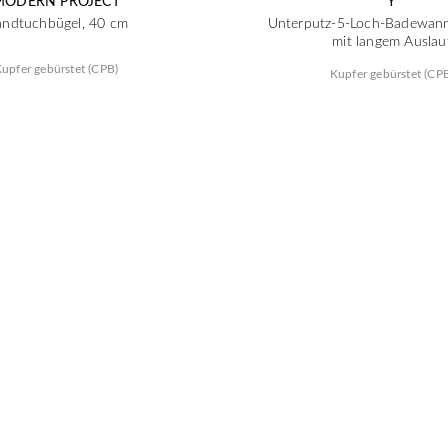
MODERN PROJECT
Y
ndtuchbügel, 40 cm
Unterputz-5-Loch-Badewan
mit langem Auslau
upfer gebürstet (CPB)
Kupfer gebürstet (CP