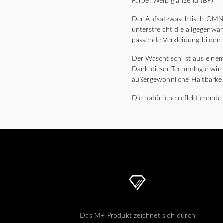
Farbe: Weiß glänzend (BP)
Der Aufsatzwaschtisch OMNIR
unterstreicht die allgegenwä
passende Verkleidung bilden 
Der Waschtisch ist aus einem
Dank dieser Technologie wird 
außergewöhnliche Haltbarkeit
Die natürliche reflektierend
Das M+ Produkt zeichnet sich durch