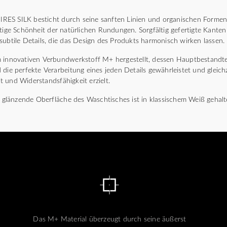
ES SILK besticht durch seine sanften Linien und organischen Formen
rtige Schönheit der natürlichen Rundungen. Sorgfältig gefertigte Kanten
subtile Details, die das Design des Produkts harmonisch wirken lassen.
 innovativen Verbundwerkstoff M+ hergestellt, dessen Hauptbestandteil
die perfekte Verarbeitung eines jeden Details gewährleistet und gleichz
 und Widerstandsfähigkeit erzielt.
e, glänzende Oberfläche des Waschtisches ist in klassischem Weiß gehalt
Das M+ Material überzeugt durch seine äußerst