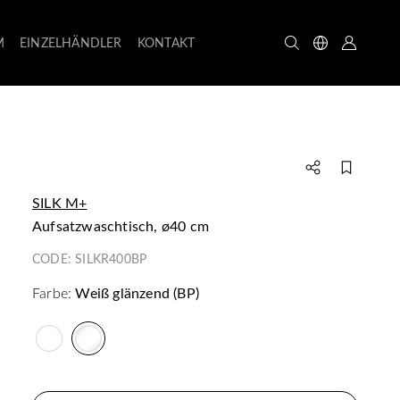
M
EINZELHÄNDLER
KONTAKT
SILK M+
Aufsatzwaschtisch, ø40 cm
CODE:
SILKR400BP
Farbe:
Weiß glänzend (BP)