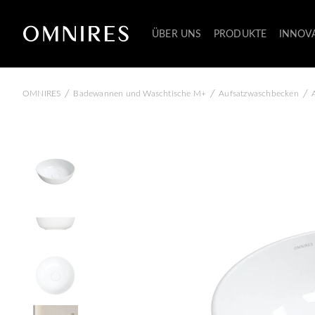
ÜBER UNS
PRODUKTE
INNOV
/
/
/
OMNIRES
Badewannen und Waschtische M+
Aufsatzwaschbecken