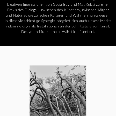
kreativen Impressionen von Gosia Boy und Mat Kubaj zu einer
Praxis des Dialogs – zwischen den Künstlern, zwischen Körper
und Natur sowie zwischen Kulturen und Wahrnehmungsweisen.
In diese vielschichtige Synergie integriert sich auch unsere Marke,
indem sie originale Installationen an der Schnittstelle von Kunst,
Design und funktionaler Ästhetik präsentiert.