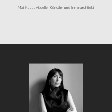
Mat Kubaj, visueller Künstler und Innenarchitekt