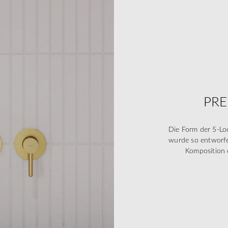
PRE
Die Form der 5-L
wurde so entworf
Komposition 