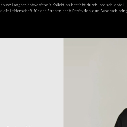
nusz Langner entworfene Y-Kollektion besticht durch ihre schlichte L
ie die Leidenschaft für das Streben nach Perfektion zum Ausdruck bring