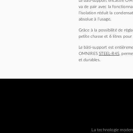
Le bâti-support encastré OM
va de pair avec la fonctionna
l’isolation réduit la condensa
absolue à l’usage.
Grâce à la possibilité de rég
petite chasse et 6 litres pou
Le bâti-support est entièr
OMNIRES
STEEL-R45
, perme
et durables.
La technologie modern