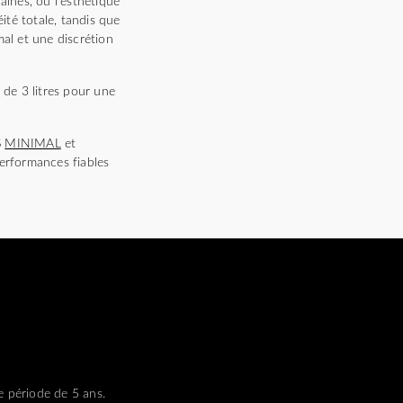
nes, où l’esthétique
ité totale, tandis que
mal et une discrétion
 de 3 litres pour une
S
MINIMAL
et
performances fiables
e période de 5 ans.