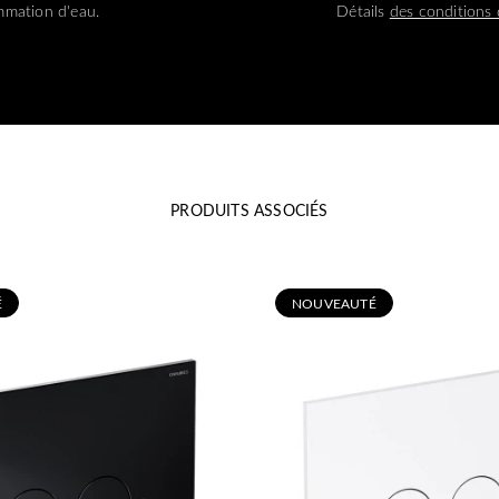
mation d'eau.
Détails
des conditions 
PRODUITS ASSOCIÉS
É
N
OUVEAUTÉ