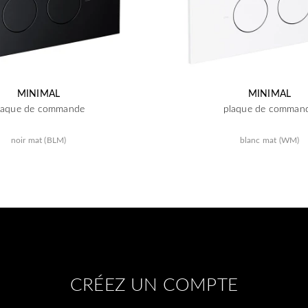
MINIMAL
MINIMAL
laque de commande
plaque de comman
noir mat (BLM)
blanc mat (WM)
CRÉEZ UN COMPTE