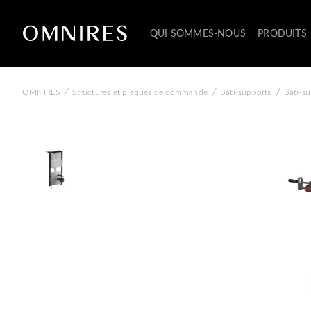
QUI SOMMES-NOUS
PRODUITS
/
/
/
OMNIRES
Structures et plaques de commande
Bâti-supports
Bâti-s