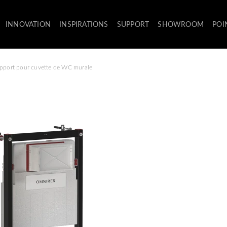
INNOVATION
INSPIRATIONS
SUPPORT
SHOWROOM
POI
upport pour cuvette de WC murale