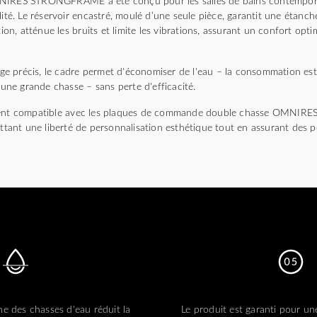
NIRES STRONGFRAME a été conçu pour les salles de bains contemporai
lité. Le réservoir encastré, moulé d’une seule pièce, garantit une étanché
tion, atténue les bruits et limite les vibrations, assurant un confort opti
lage précis, le cadre permet d'économiser de l'eau – la consommation est
r une grande chasse – sans perte d'efficacité.
ement compatible avec les plaques de commande double chasse OMNIRE
ttant une liberté de personnalisation esthétique tout en assurant des 
e des chasses d'eau réduit la
Le produit est garanti pour un