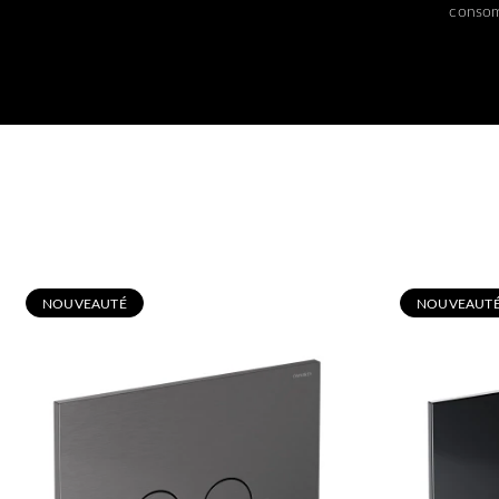
consom
N
OUVEAUTÉ
N
OUVEAUT