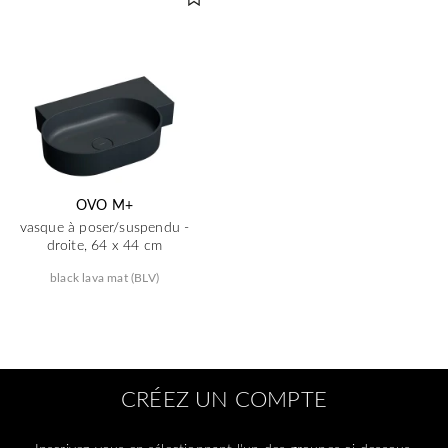
OVO M+
vasque à poser/suspendu -
droite, 64 x 44 cm
black lava mat (BLV)
CRÉEZ UN COMPTE