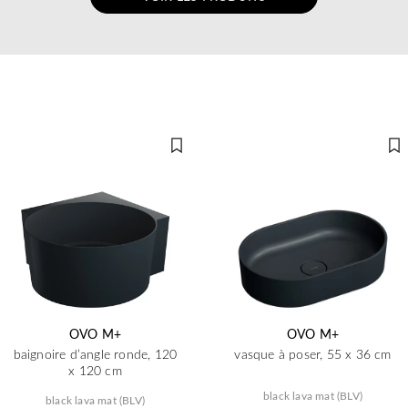
OVO M+
OVO M+
baignoire d’angle ronde, 120
vasque à poser, 55 x 36 cm
x 120 cm
black lava mat (BLV)
black lava mat (BLV)