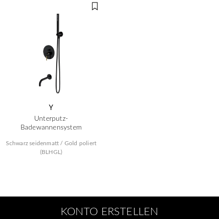
Y
Unterputz-
Badewannensystem
Schwarz seidenmatt / Gold poliert
(BLHGL)
KONTO ERSTELLEN