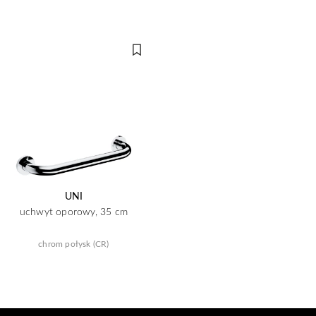
UNI
uchwyt oporowy, 35 cm
chrom połysk (CR)