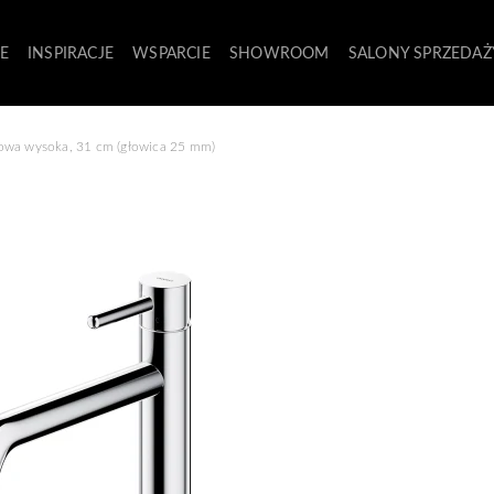
E
INSPIRACJE
WSPARCIE
SHOWROOM
SALONY SPRZEDAŻ
owa wysoka, 31 cm (głowica 25 mm)