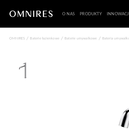
O NAS
PRODUKTY
INNOWACJ
/
/
/
OMNIRES
Baterie łazienkowe
Baterie umywalkowe
Bateria umywalk