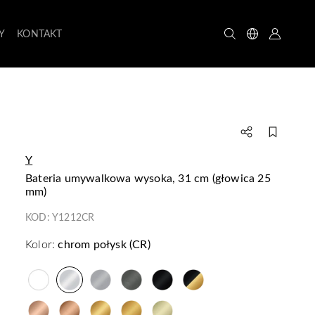
Y
KONTAKT
Y
bateria umywalkowa wysoka, 31 cm (głowica 25
mm)
KOD:
Y1212CR
Kolor:
chrom połysk (CR)