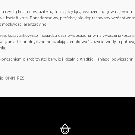
czystą linią i nieskazitelną formą, będącą wyrazem pasji w dążeniu do i
wił kształt koła. Ponadczasowy, perfekcyjnie dopracowany wzór stwo
 możliwości aranżacyjne.
 wysokogatunkowego mosiądzu oraz wyposażona w najwyższej jakości g
wiązania technologiczne pozwalają zredukować zużycie wody o połowę
nia.
ńczeniem o srebrzystej barwie i idealnie gładkiej, lśniącej powierzchni
udio OMNIRES