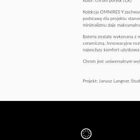
Kolor: chrom połysk (CR)
Kolekcja OMNIRES Y zachwyca 
podstawę dla projektu stano
minimalizmu daje maksymalne
Bateria została wykonana z
ceramiczną. Innowacyjne roz
najwyższy komfort użytkowa
Chrom jest uniwersalnym wyko
Projekt: Janusz Langner, St