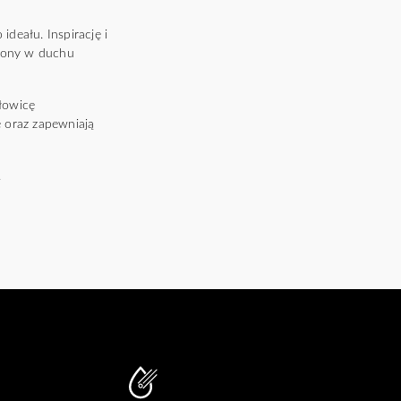
deału. Inspirację i
rzony w duchu
łowicę
 oraz zapewniają
.