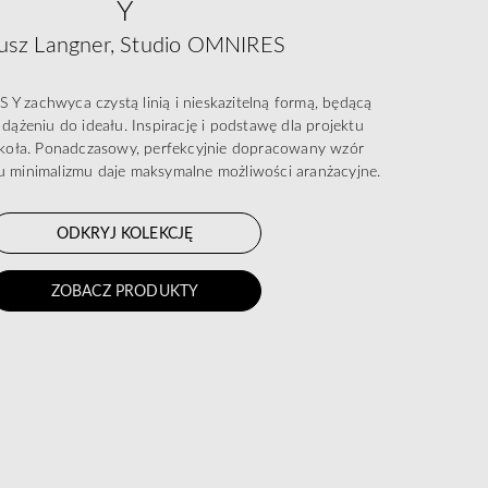
Y
usz Langner, Studio OMNIRES
Y zachwyca czystą linią i nieskazitelną formą, będącą
dążeniu do ideału. Inspirację i podstawę dla projektu
t koła. Ponadczasowy, perfekcyjnie dopracowany wzór
 minimalizmu daje maksymalne możliwości aranżacyjne.
ODKRYJ KOLEKCJĘ
ZOBACZ PRODUKTY