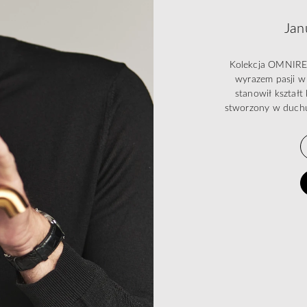
Jan
Kolekcja OMNIRES 
wyrazem pasji w 
stanowił kształ
stworzony w duchu