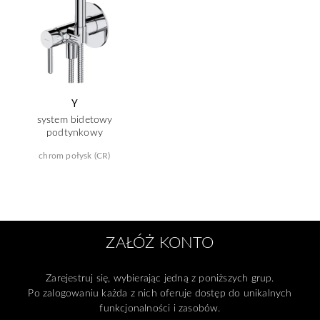
Y
system bidetowy
podtynkowy
chrom połysk (CR)
ZAŁÓŻ KONTO
Zarejestruj się, wybierając jedną z poniższych grup.
Po zalogowaniu każda z nich oferuje dostęp do unikalnych
funkcjonalności i zasobów.