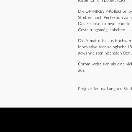
Farbe: Chrom poliert (CR)
Die OMNIRES Y-Kollektion bes
Streben nach Perfektion zum 
Das zeitlose, formvollendete
Gestaltungsmöglichkeiten.
Die Armatur ist aus hochwert
Innovative technologische L
gewährleisten höchsten Benu
Chrom weist sich als eine vie
aus.
Projekt: Janusz Langner, St