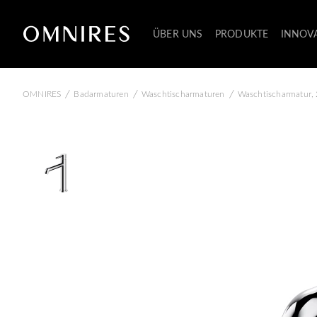
ÜBER UNS
PRODUKTE
INNOV
/
/
/
OMNIRES
Badarmaturen
Waschtischarmaturen
Waschtischarmatur,