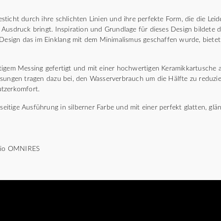
ticht durch ihre schlichten Linien und ihre perfekte Form, die die Leid
Ausdruck bringt. Inspiration und Grundlage für dieses Design bildete d
 Design das im Einklang mit dem Minimalismus geschaffen wurde, biete
igem Messing gefertigt und mit einer hochwertigen Keramikkartusche a
ösungen tragen dazu bei, den Wasserverbrauch um die Hälfte zu reduzi
tzerkomfort.
lseitige Ausführung in silberner Farbe und mit einer perfekt glatten, g
udio OMNIRES