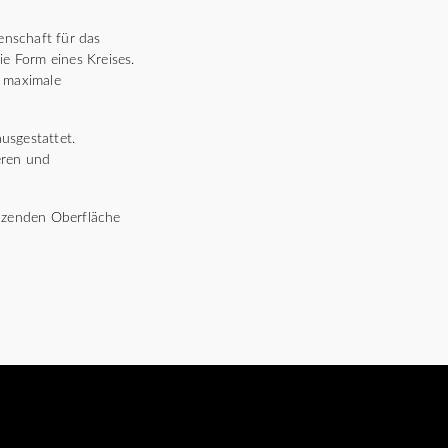
enschaft für das
ie Form eines Kreises.
t maximale
usgestattet.
eren und
länzenden Oberfläche