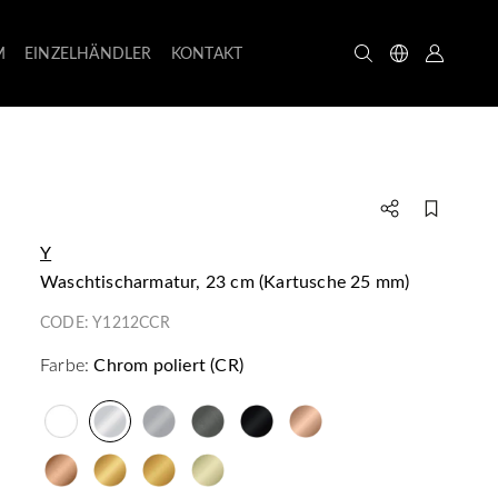
M
EINZELHÄNDLER
KONTAKT
Y
Waschtischarmatur, 23 cm (Kartusche 25 mm)
CODE:
Y1212CCR
Farbe:
Chrom poliert (CR)