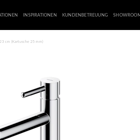
ATIONEN
INSPIRATIONEN
KUNDENBETREUUNG
SHOWROO
 23 cm (Kartusche 25 mm)