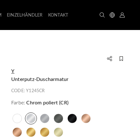
M
EINZELHÄNDLER
KONTAKT
Y
Unterputz-Duscharmatur
CODE:
Y1245CR
Farbe:
Chrom poliert (CR)