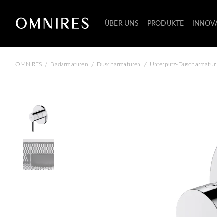
ÜBER UNS
PRODUKTE
INNOV
/
/
/
OMNIRES
Badarmaturen
Duscharmaturen
Unterputz-Duscharmatur