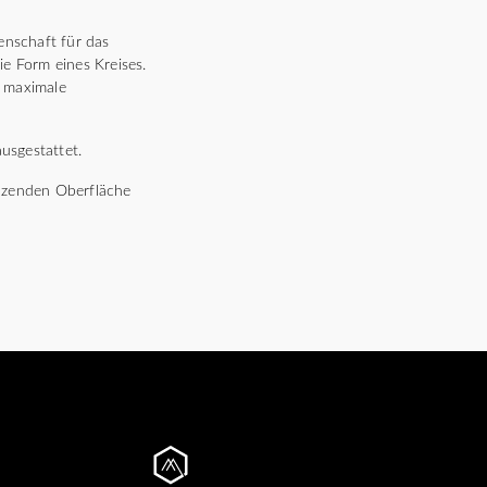
enschaft für das
ie Form eines Kreises.
t maximale
usgestattet.
länzenden Oberfläche