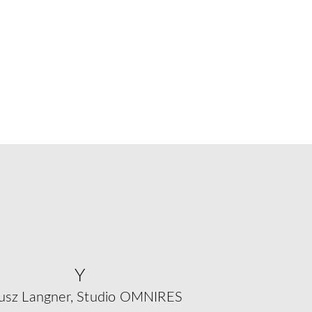
Y
usz Langner, Studio OMNIRES