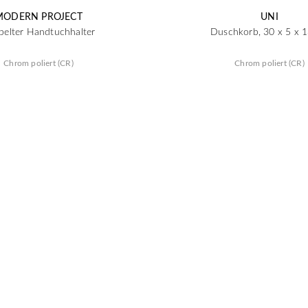
MODERN PROJECT
UNI
pelter Handtuchhalter
Duschkorb, 30 x 5 x 
Chrom poliert (CR)
Chrom poliert (CR)