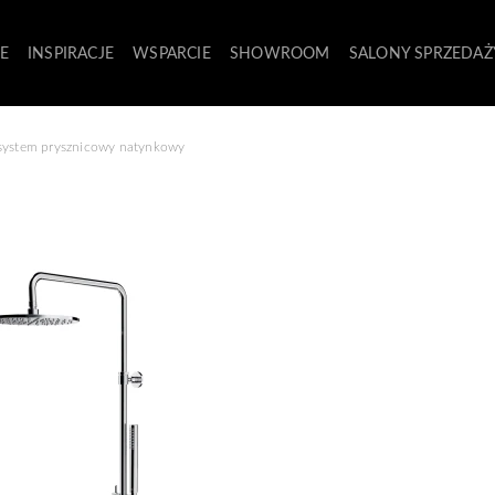
E
INSPIRACJE
WSPARCIE
SHOWROOM
SALONY SPRZEDAŻ
system prysznicowy natynkowy