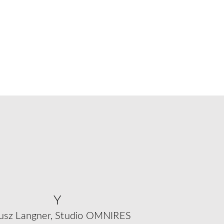
Y
usz Langner, Studio OMNIRES