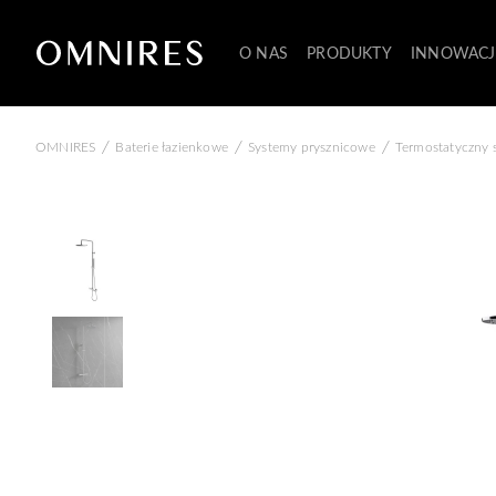
O NAS
PRODUKTY
INNOWACJ
/
/
/
OMNIRES
Baterie łazienkowe
Systemy prysznicowe
Termostatyczny 