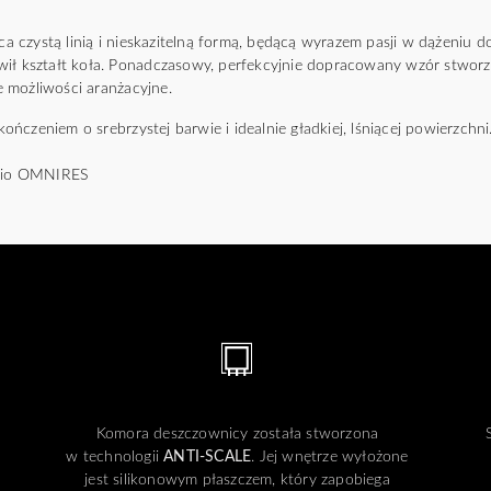
czystą linią i nieskazitelną formą, będącą wyrazem pasji w dążeniu do i
wił kształt koła. Ponadczasowy, perfekcyjnie dopracowany wzór stwo
 możliwości aranżacyjne.
ńczeniem o srebrzystej barwie i idealnie gładkiej, lśniącej powierzchni
udio OMNIRES
Komora deszczownicy została stworzona
w technologii
ANTI-SCALE
. Jej wnętrze wyłożone
jest silikonowym płaszczem, który zapobiega