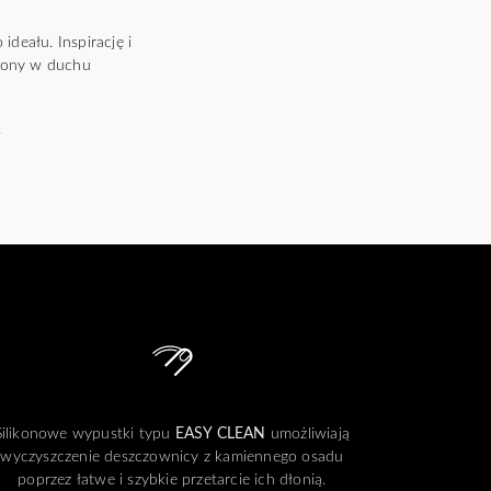
deału. Inspirację i
rzony w duchu
.
Silikonowe wypustki typu
EASY CLEAN
umożliwiają
wyczyszczenie deszczownicy z kamiennego osadu
poprzez łatwe i szybkie przetarcie ich dłonią.