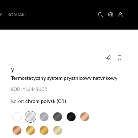
Y
KONTAKT
Y
termostatyczny system prysznicowy natynkowy
KOD:
Y1244SUCR
Kolor:
chrom połysk (CR)