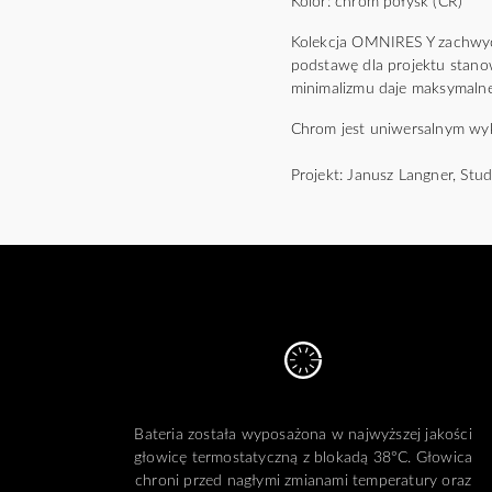
Kolor: chrom połysk (CR)
Kolekcja OMNIRES Y zachwyca 
podstawę dla projektu stano
minimalizmu daje maksymalne
Chrom jest uniwersalnym wyko
Projekt: Janusz Langner, St
Bateria została wyposażona w najwyższej jakości
głowicę termostatyczną z blokadą 38°C. Głowica
chroni przed nagłymi zmianami temperatury oraz