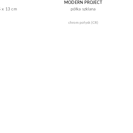
MODERN PROJECT
5 x 13 cm
półka szklana
chrom połysk (CR)