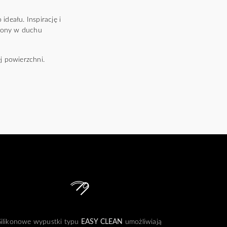
deału. Inspirację i
rzony w duchu
j powierzchni.
Silikonowe wypustki typu
EASY CLEAN
umożliwiają