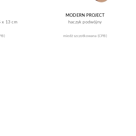
MODERN PROJECT
5 x 13 cm
haczyk podwójny
PB)
miedź szczotkowana (CPB)