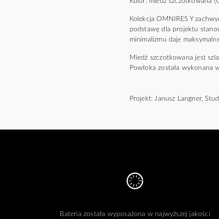
Kolor: miedź szczotkowana (
Kolekcja OMNIRES Y zachwyca 
podstawę dla projektu stano
minimalizmu daje maksymalne
Miedź szczotkowana jest szl
Powłoka została wykonana w
Projekt: Janusz Langner, St
Bateria została wyposażona w najwyższej jakości