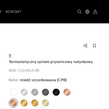
Y
KONTAKT
Y
termostatyczny system prysznicowy natynkowy
KOD:
Y1244SUCPB
Kolor:
miedź szczotkowana (CPB)