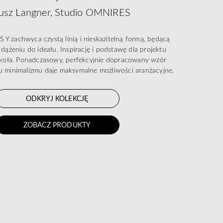
usz Langner, Studio OMNIRES
Y zachwyca czystą linią i nieskazitelną formą, będącą
dążeniu do ideału. Inspirację i podstawę dla projektu
t koła. Ponadczasowy, perfekcyjnie dopracowany wzór
 minimalizmu daje maksymalne możliwości aranżacyjne.
ODKRYJ KOLEKCJĘ
ZOBACZ PRODUKTY