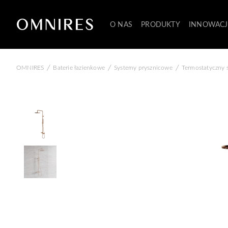
O NAS
PRODUKTY
INNOWACJ
/
/
/
OMNIRES
Baterie łazienkowe
Systemy prysznicowe
Termostatyczny 