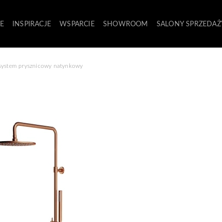
E
INSPIRACJE
WSPARCIE
SHOWROOM
SALONY SPRZEDAŻ
system prysznicowy natynkowy