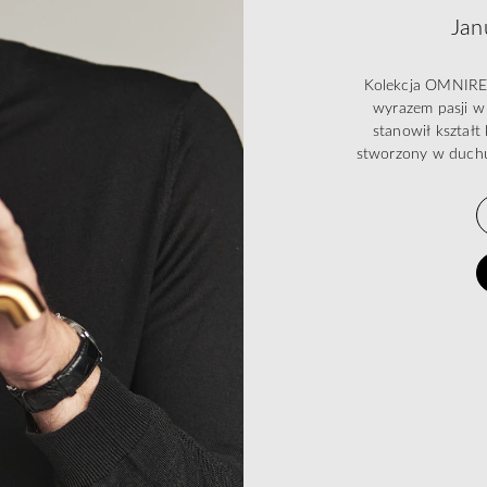
Jan
Kolekcja OMNIRES 
wyrazem pasji w 
stanowił kształ
stworzony w duchu