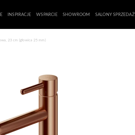
E
INSPIRACJE
WSPARCIE
SHOWROOM
SALONY SPRZEDAŻ
owa, 23 cm (głowica 25 mm)