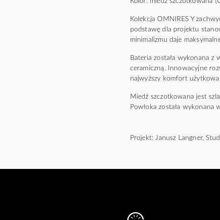
Kolor: miedź szczotkowana (
Kolekcja OMNIRES Y zachwyca 
podstawę dla projektu stano
minimalizmu daje maksymalne
Bateria została wykonana z
ceramiczną. Innowacyjne roz
najwyższy komfort użytkowa
Miedź szczotkowana jest szl
Powłoka została wykonana w
Projekt: Janusz Langner, St