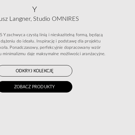
Y
usz Langner, Studio OMNIRES
Y zachwyca czystą linią i nieskazitelną formą, będącą
dążeniu do ideału. Inspirację i podstawę dla projektu
t koła. Ponadczasowy, perfekcyjnie dopracowany wzór
 minimalizmu daje maksymalne możliwości aranżacyjne.
ODKRYJ KOLEKCJĘ
ZOBACZ PRODUKTY