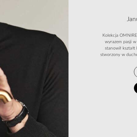
Jan
Kolekcja OMNIRES 
wyrazem pasji w 
stanowił kształ
stworzony w duchu