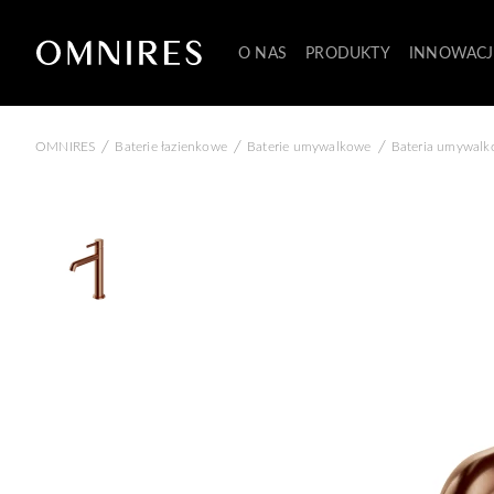
O NAS
PRODUKTY
INNOWACJ
/
/
/
OMNIRES
Baterie łazienkowe
Baterie umywalkowe
Bateria umywalk