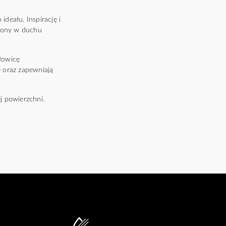
deału. Inspirację i
rzony w duchu
łowicę
 oraz zapewniają
j powierzchni.