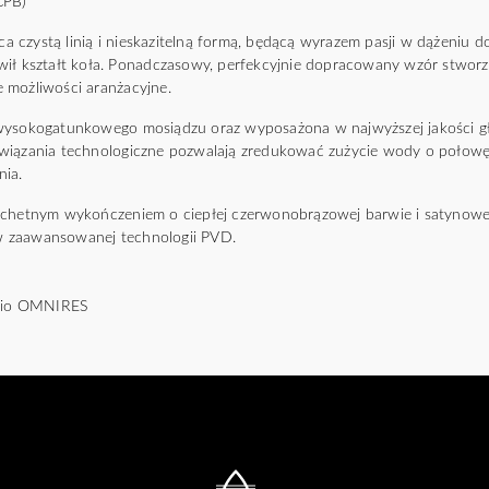
CPB)
czystą linią i nieskazitelną formą, będącą wyrazem pasji w dążeniu do i
wił kształt koła. Ponadczasowy, perfekcyjnie dopracowany wzór stwo
 możliwości aranżacyjne.
 wysokogatunkowego mosiądzu oraz wyposażona w najwyższej jakości g
wiązania technologiczne pozwalają zredukować zużycie wody o połowę
nia.
achetnym wykończeniem o ciepłej czerwonobrązowej barwie i satynowe
 zaawansowanej technologii PVD.
udio OMNIRES