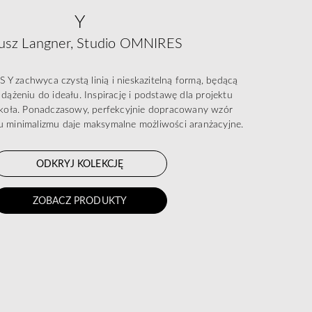
Y
usz Langner, Studio OMNIRES
Y zachwyca czystą linią i nieskazitelną formą, będącą
dążeniu do ideału. Inspirację i podstawę dla projektu
t koła. Ponadczasowy, perfekcyjnie dopracowany wzór
 minimalizmu daje maksymalne możliwości aranżacyjne.
ODKRYJ KOLEKCJĘ
ZOBACZ PRODUKTY