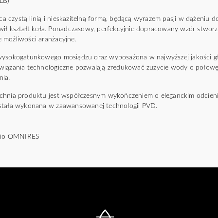
GLB)
czystą linią i nieskazitelną formą, będącą wyrazem pasji w dążeniu do i
wił kształt koła. Ponadczasowy, perfekcyjnie dopracowany wzór stwo
 możliwości aranżacyjne.
 wysokogatunkowego mosiądzu oraz wyposażona w najwyższej jakości g
wiązania technologiczne pozwalają zredukować zużycie wody o połowę
nia.
chnia produktu jest współczesnym wykończeniem o eleganckim odcieni
ostała wykonana w zaawansowanej technologii PVD.
udio OMNIRES