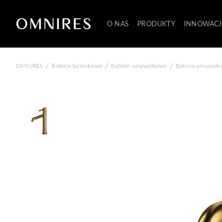
O NAS
PRODUKTY
INNOWACJ
/
/
/
OMNIRES
Baterie łazienkowe
Baterie umywalkowe
Bateria umywalk