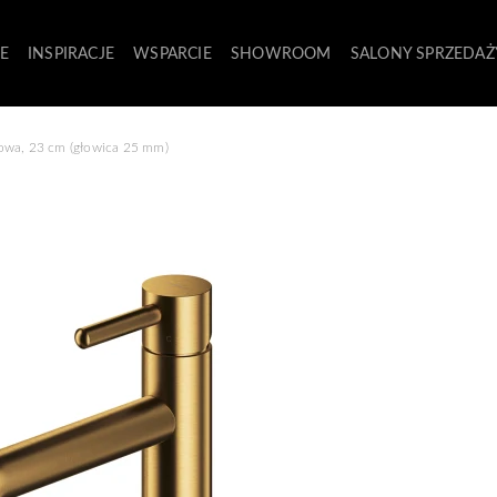
E
INSPIRACJE
WSPARCIE
SHOWROOM
SALONY SPRZEDAŻ
owa, 23 cm (głowica 25 mm)