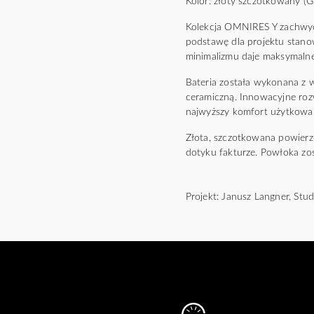
Kolor: złoty szczotkowany (
Kolekcja OMNIRES Y zachwyca 
podstawę dla projektu stano
minimalizmu daje maksymalne
Bateria została wykonana z
ceramiczną. Innowacyjne roz
najwyższy komfort użytkowa
Złota, szczotkowana powierz
dotyku fakturze. Powłoka z
Projekt: Janusz Langner, St