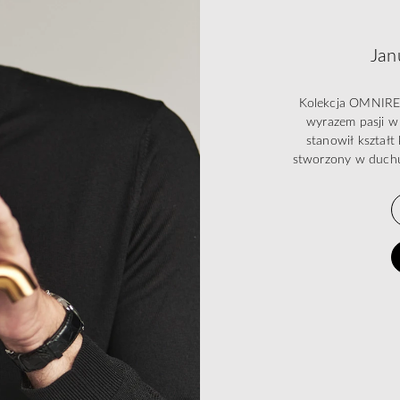
Jan
Kolekcja OMNIRES 
wyrazem pasji w 
stanowił kształ
stworzony w duchu