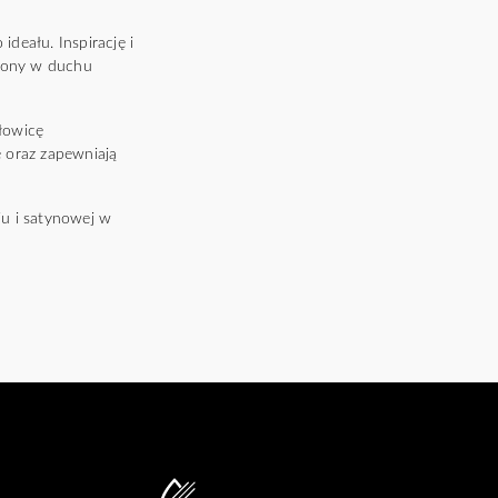
deału. Inspirację i
rzony w duchu
łowicę
 oraz zapewniają
u i satynowej w