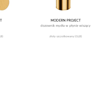
T
MODERN PROJECT
dozownik mydła w płynie wiszący
LB)
złoty szczotkowany (GLB)