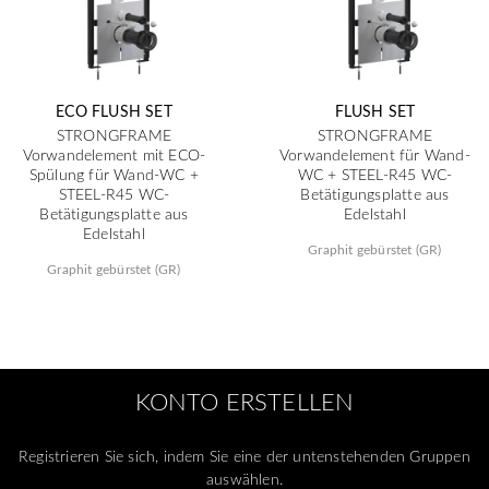
ECO FLUSH SET
FLUSH SET
STRONGFRAME
STRONGFRAME
Vorwandelement mit ECO-
Vorwandelement für Wand-
Spülung für Wand-WC +
WC + STEEL-R45 WC-
STEEL-R45 WC-
Betätigungsplatte aus
Betätigungsplatte aus
Edelstahl
Edelstahl
Graphit gebürstet (GR)
Graphit gebürstet (GR)
KONTO ERSTELLEN
Registrieren Sie sich, indem Sie eine der untenstehenden Gruppen
auswählen.