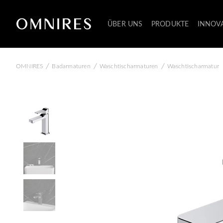
ÜBER UNS
PRODUKTE
INNOV
/
/
/
OMNIRES
Badarmaturen
Waschtischarmaturen
Waschtischarmatur