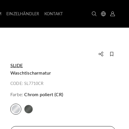
M
EINZELHÄNDLER
KONTAKT
SLIDE
Waschtischarmatur
CODE:
SL7710CR
Farbe:
Chrom poliert (CR)