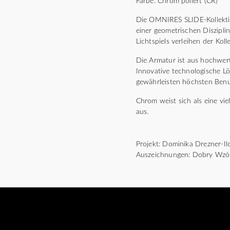
Farbe: Chrom poliert (CR)
Die OMNIRES SLIDE-Kollektion
einer geometrischen Diszipl
Lichtspiels verleihen der Koll
Die Armatur ist aus hochwert
Innovative technologische L
gewährleisten höchsten Benu
Chrom weist sich als eine vie
aus.
Projekt: Dominika Drezner-Il
Auszeichnungen: Dobry Wzó