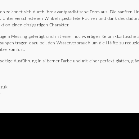
 zeichnet sich durch ihre avantgardistische Form aus. Die sanften Li
in. Unter verschiedenen Winkeln gestaltete Flächen und dank des dadu
ektion einen einzigartigen Charakter.
igem Messing gefertigt und mit einer hochwertigen Keramikkartusche a
ösungen tragen dazu bei, den Wasserverbrauch um die Hälfte zu reduzi
tzerkomfort.
lseitige Ausführung in silberner Farbe und mit einer perfekt glatten, g
czuk
r