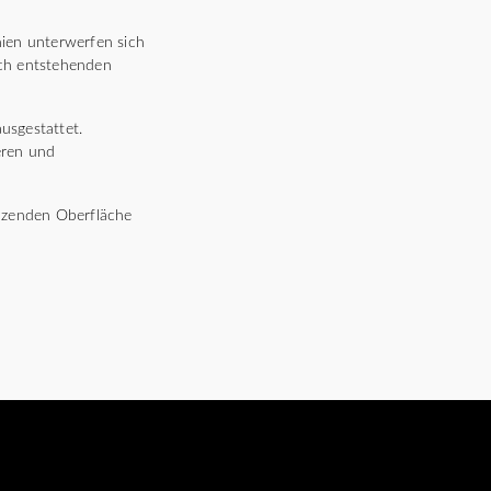
nien unterwerfen sich
rch entstehenden
usgestattet.
eren und
länzenden Oberfläche