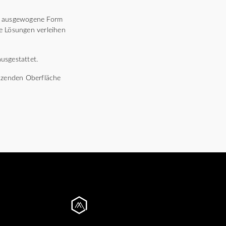
ie ausgewogene Form
he Lösungen verleihen
usgestattet.
länzenden Oberfläche