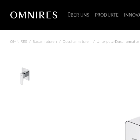
ÜBER UNS
PRODUKTE
INNOV
/
/
/
OMNIRES
Badarmaturen
Duscharmaturen
Unterputz-Duscharmatur