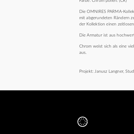
Farbe: Chrom poliert (CR)
Die OMNIRES PARMA-Kollektio
mit abgerundeten Rändern zeic
der Kollektion einen zeitlose
Die Armatur ist aus hochwert
Chrom weist sich als eine vie
aus.
Projekt: Janusz Langner, St