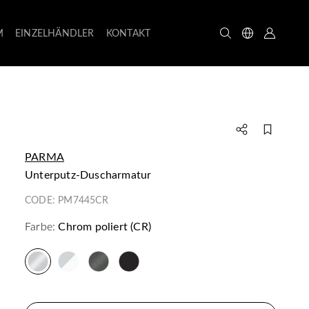
M
EINZELHÄNDLER
KONTAKT
PARMA
Unterputz-Duscharmatur
CODE:
PM7445CR
Farbe:
Chrom poliert (CR)