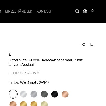
M
EINZELHÄNDLER
KONTAKT
Y
Unterputz-5-Loch-Badewannenarmatur mit
langem Auslauf
CODE:
Y1237-1WM
Farbe:
Weiß matt (WM)