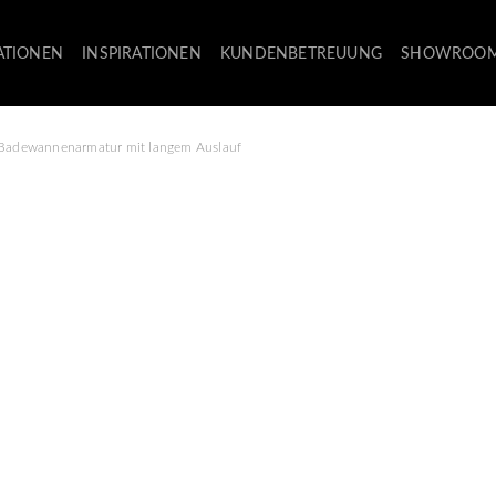
ATIONEN
INSPIRATIONEN
KUNDENBETREUUNG
SHOWROO
Badewannenarmatur mit langem Auslauf