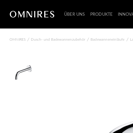
ÜBER UNS
PRODUKTE
INNOV
/
/
/
OMNIRES
Dusch- und Badewannenzubehör
Badewanneneinläufe
L