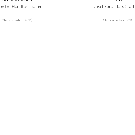
pelter Handtuchhalter
Duschkorb, 30 x 5 x 
Chrom poliert (CR)
Chrom poliert (CR)