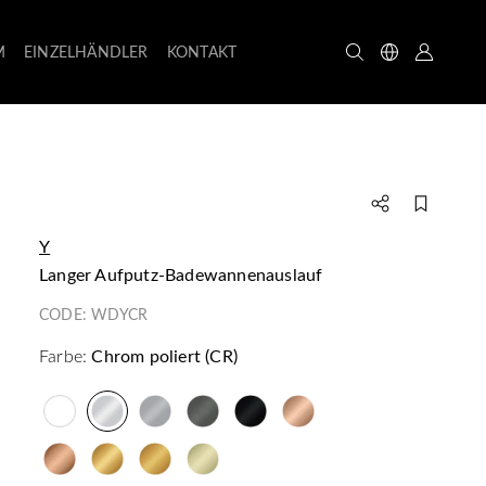
M
EINZELHÄNDLER
KONTAKT
Y
langer Aufputz-Badewannenauslauf
CODE:
WDYCR
Farbe:
Chrom poliert (CR)