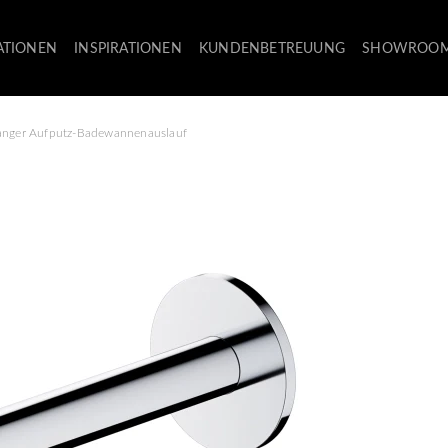
ATIONEN
INSPIRATIONEN
KUNDENBETREUUNG
SHOWROO
anger Aufputz-Badewannenauslauf