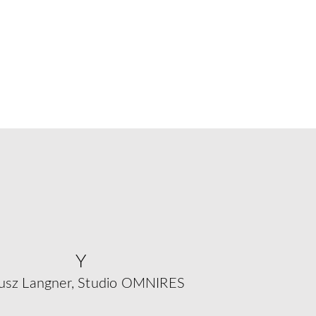
Y
usz Langner, Studio OMNIRES