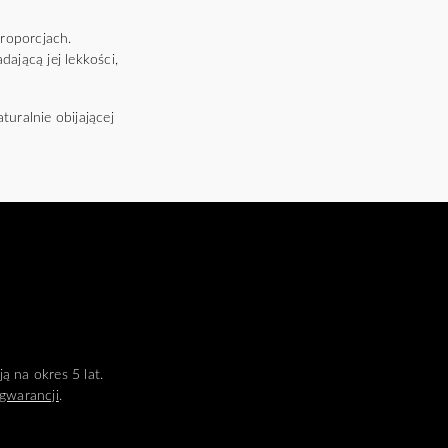
roporcjach.
ającą jej lekkości,
uralnie obijającej
ą na okres 5 lat.
gwarancji
.