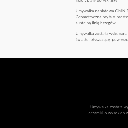
Kolor: biały połysk (BP)
Umywalka nablatowa OMNIRES
Geometryczna bryła o prostok
subtelną linią brzegów.
Umywalka została wykonana z 
światło, błyszczącej powierzc
Umywalka została wy
ceramiki o wysokich w