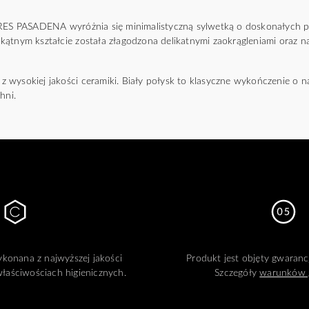
 PASADENA wyróżnia się minimalistyczną sylwetką o doskonałych p
ątnym kształcie została złagodzona delikatnymi zaokrągleniami oraz nad
wysokiej jakości ceramiki. Biały połysk to klasyczne wykończenie o nat
hni.
konana z najwyższej jakości
Produkt jest objęty gwarancj
łaściwościach higienicznych.
Szczegóły
warunków 