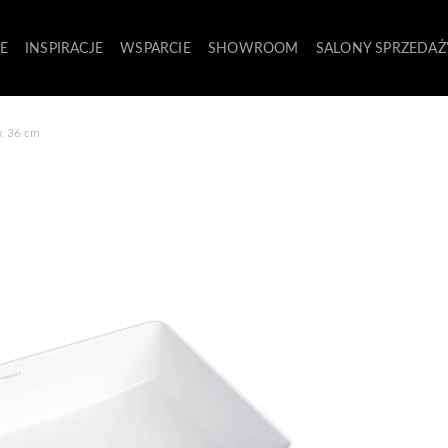
E
INSPIRACJE
WSPARCIE
SHOWROOM
SALONY SPRZEDAŻ
x 36 cm