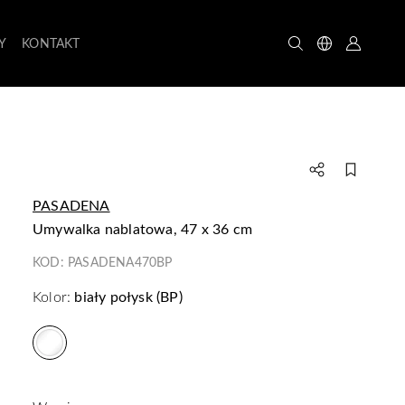
Y
KONTAKT
PASADENA
umywalka nablatowa, 47 x 36 cm
KOD:
PASADENA470BP
Kolor:
biały połysk (BP)