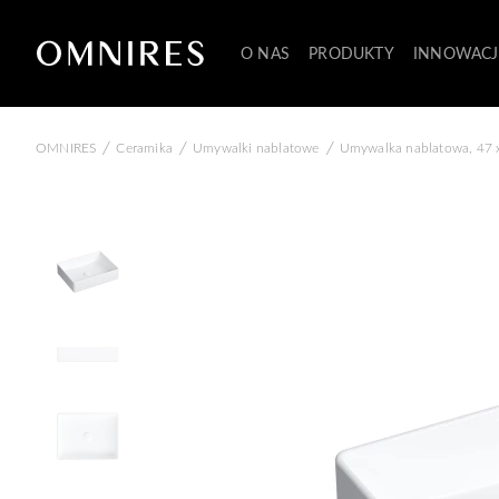
O NAS
PRODUKTY
INNOWACJ
/
/
/
OMNIRES
Ceramika
Umywalki nablatowe
Umywalka nablatowa, 47 