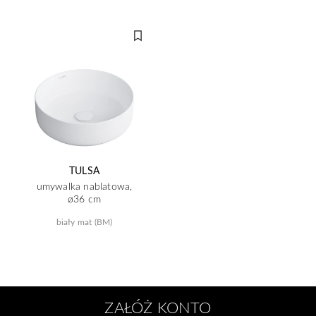
TULSA
umywalka nablatowa,
ø36 cm
biały mat (BM)
ZAŁÓŻ KONTO