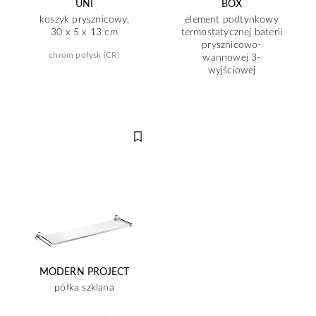
UNI
BOX
koszyk prysznicowy,
element podtynkowy
30 x 5 x 13 cm
termostatycznej baterii
prysznicowo-
chrom połysk (CR)
wannowej 3-
wyjściowej
MODERN PROJECT
półka szklana