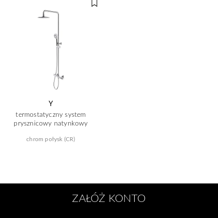
Y
termostatyczny system
prysznicowy natynkowy
chrom połysk (CR)
ZAŁÓŻ KONTO