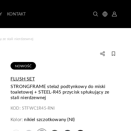
Y
KONTAKT
ze stali nierdzewnej
NOWOŚĆ
FLUSH SET
STRONGFRAME stelaż podtynkowy do miski
toaletowej + STEEL-R45 przycisk spłukujący ze
stali nierdzewnej
KOD:
STFWC1R45-RNI
Kolor:
nikiel szczotkowany (NI)