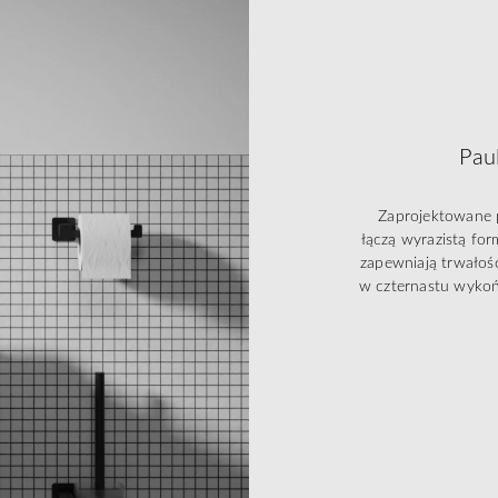
Pau
Zaprojektowane p
łączą wyrazistą fo
zapewniają trwało
w czternastu wykoń