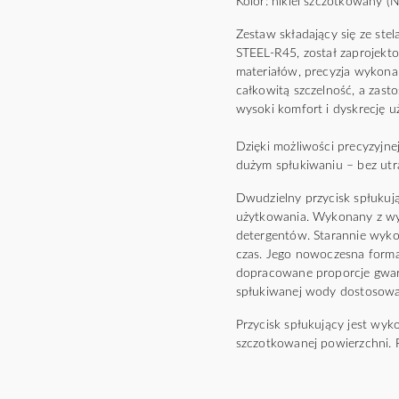
Kolor: nikiel szczotkowany (N
Zestaw składający się ze 
STEEL-R45, został zaprojekt
materiałów, precyzja wykona
całkowitą szczelność, a zasto
wysoki komfort i dyskrecję u
Dzięki możliwości precyzyjnej
dużym spłukiwaniu – bez utrat
Dwudzielny przycisk spłukuj
użytkowania. Wykonany z wyso
detergentów. Starannie wyko
czas. Jego nowoczesna forma 
dopracowane proporcje gwara
spłukiwanej wody dostosowan
Przycisk spłukujący jest wyk
szczotkowanej powierzchni.