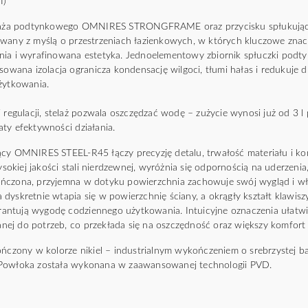
I)
stelaża podtynkowego OMNIRES STRONGFRAME oraz przycisku spłuku
owany z myślą o przestrzeniach łazienkowych, w których kluczowe znac
nia i wyrafinowana estetyka. Jednoelementowy zbiornik spłuczki podt
sowana izolacja ogranicza kondensację wilgoci, tłumi hałas i redukuje 
żytkowania.
 regulacji, stelaż pozwala oszczędzać wodę – zużycie wynosi już od 3 l 
y efektywności działania.​ ​
ący OMNIRES STEEL-R45 łączy precyzję detalu, trwałość materiału i k
kiej jakości stali nierdzewnej, wyróżnia się odpornością na uderzenia,
ńczona, przyjemna w dotyku powierzchnia zachowuje swój wygląd i wła
dyskretnie wtapia się w powierzchnię ściany, a okrągły kształt klawiszy
ntują wygodę codziennego użytkowania. Intuicyjne oznaczenia ułatwia
ej do potrzeb, co przekłada się na oszczędność oraz większy komfort
ończony w kolorze nikiel – industrialnym wykończeniem o srebrzystej ba
 Powłoka została wykonana w zaawansowanej technologii PVD.