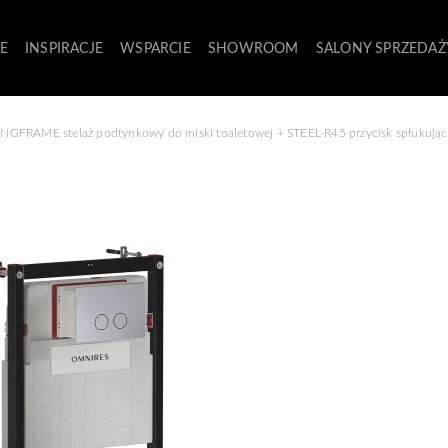
E
INSPIRACJE
WSPARCIE
SHOWROOM
SALONY SPRZEDAŻ
GFRAME stelaż podtynkowy do miski toaletowej + STEEL-R45 przycisk spłukujący 