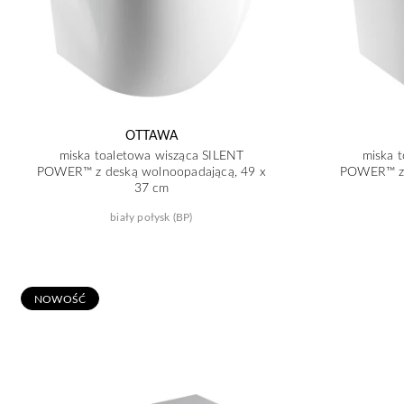
OTTAWA
miska toaletowa wisząca SILENT
miska 
POWER™ z deską wolnoopadającą, 49 x
POWER™ z 
37 cm
biały połysk (BP)
N
OWOŚĆ