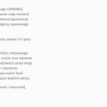
jącego OMNIRES
zenie mają trwałość
ynkowej gwarantuje
drgania, zapewniając
przy małym i 6 l przy
omfort codziennego
 nacisk oraz działanie
ściwości przez długi
 i starannie
ją wybór ilości
 przy każdym użyciu.
rwie i satynowej,