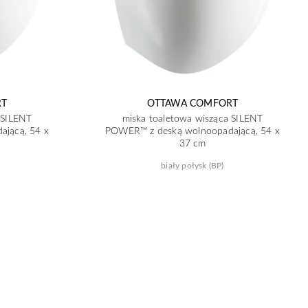
RT
OTTAWA COMFORT
 SILENT
miska toaletowa wisząca SILENT
jącą, 54 x
POWER™ z deską wolnoopadającą, 54 x
37 cm
biały połysk (BP)