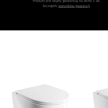
Produkt jest objęty gwarancją na okres 5 lat.
Szczegóły
warunków gwarancji
.