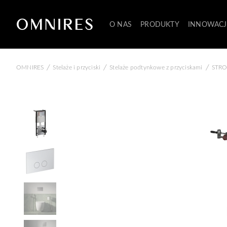
O NAS
PRODUKTY
INNOWACJ
/
/
/
OMNIRES
Stelaże i przyciski
Stelaże podtynkowe z przyciskami
STRON