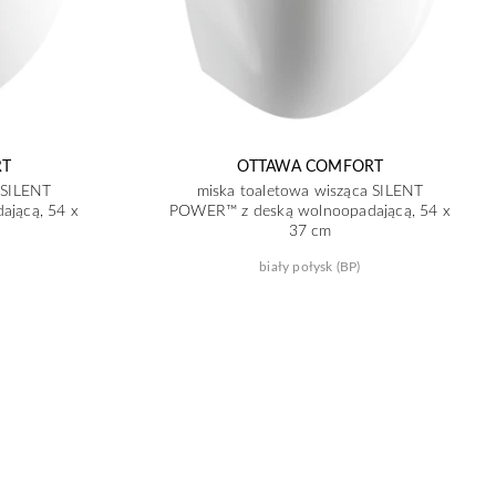
RT
OTTAWA COMFORT
 SILENT
miska toaletowa wisząca SILENT
jącą, 54 x
POWER™ z deską wolnoopadającą, 54 x
37 cm
biały połysk (BP)