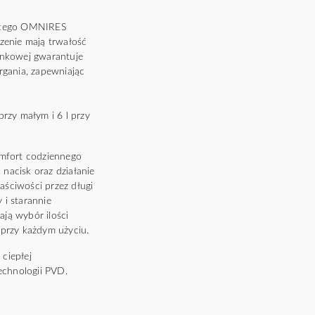
jącego OMNIRES
zenie mają trwałość
ynkowej gwarantuje
drgania, zapewniając
przy małym i 6 l przy
omfort codziennego
 nacisk oraz działanie
ściwości przez długi
 i starannie
ją wybór ilości
 przy każdym użyciu.
ciepłej
chnologii PVD.