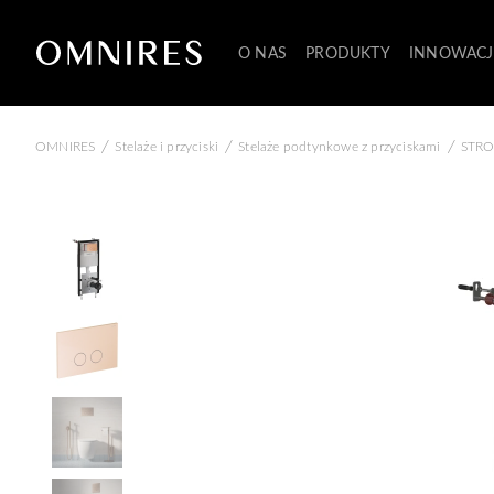
O NAS
PRODUKTY
INNOWACJ
/
/
/
OMNIRES
Stelaże i przyciski
Stelaże podtynkowe z przyciskami
STRON