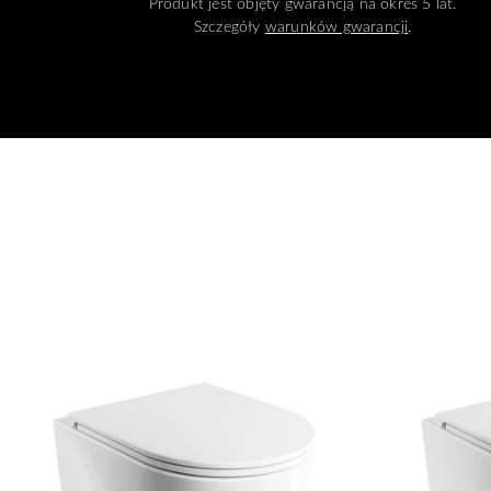
Produkt jest objęty gwarancją na okres 5 lat.
Szczegóły
warunków gwarancji
.