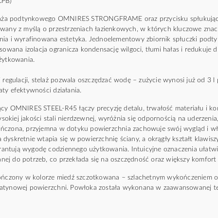
CPB)
stelaża podtynkowego OMNIRES STRONGFRAME oraz przycisku spłuku
owany z myślą o przestrzeniach łazienkowych, w których kluczowe znac
nia i wyrafinowana estetyka. Jednoelementowy zbiornik spłuczki podt
sowana izolacja ogranicza kondensację wilgoci, tłumi hałas i redukuje 
żytkowania.
 regulacji, stelaż pozwala oszczędzać wodę – zużycie wynosi już od 3 l 
y efektywności działania.​ ​
ący OMNIRES STEEL-R45 łączy precyzję detalu, trwałość materiału i k
kiej jakości stali nierdzewnej, wyróżnia się odpornością na uderzenia,
ńczona, przyjemna w dotyku powierzchnia zachowuje swój wygląd i wła
dyskretnie wtapia się w powierzchnię ściany, a okrągły kształt klawiszy
ntują wygodę codziennego użytkowania. Intuicyjne oznaczenia ułatwia
ej do potrzeb, co przekłada się na oszczędność oraz większy komfort
kończony w kolorze miedź szczotkowana – szlachetnym wykończeniem o 
satynowej powierzchni. Powłoka została wykonana w zaawansowanej te