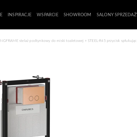
E
INSPIRACJE
WSPARCIE
SHOWROOM
SALONY SPRZEDAŻ
GFRAME stelaż podtynkowy do miski toaletowej + STEEL-R45 przycisk spłukujący 