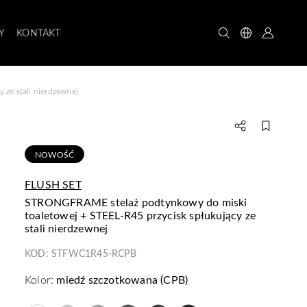
Y
KONTAKT
ze stali nierdzewnej
NOWOŚĆ
FLUSH SET
STRONGFRAME stelaż podtynkowy do miski
toaletowej + STEEL-R45 przycisk spłukujący ze
stali nierdzewnej
KOD:
STFWC1R45-RCPB
Kolor:
miedź szczotkowana (CPB)