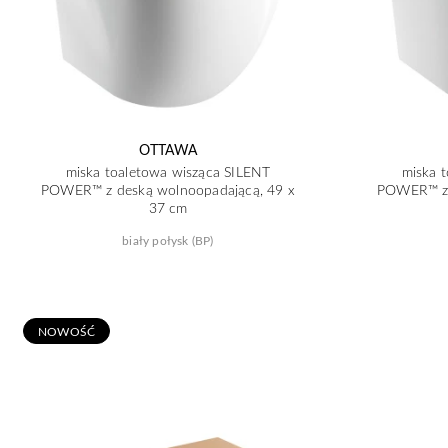
OTTAWA
miska toaletowa wisząca SILENT
miska 
POWER™ z deską wolnoopadającą, 49 x
POWER™ z 
37 cm
biały połysk (BP)
N
OWOŚĆ