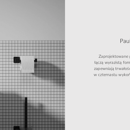
Pau
Zaprojektowane p
łączą wyrazistą fo
zapewniają trwało
w czternastu wykoń