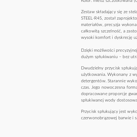
Kolor: miedź szczotkowana (
Zestaw składający się ze 
STEEL-R45, został zaprojekt
materiałów, precyzja wykona
całkowitą szczelność, a zasto
wysoki komfort i dyskrecję u
Dzięki możliwości precyzyjnej
dużym spłukiwaniu – bez utrat
Dwudzielny przycisk spłukuj
użytkowania. Wykonany z wyso
detergentów. Starannie wyko
czas. Jego nowoczesna forma 
dopracowane proporcje gwara
spłukiwanej wody dostosowan
Przycisk spłukujący jest wy
czerwonobrązowej barwie i 