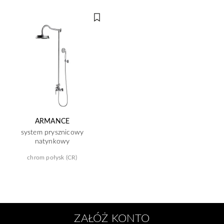
ARMANCE
system prysznicowy
natynkowy
chrom połysk (CR)
ZAŁÓŻ KONTO