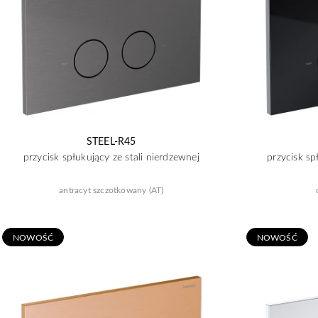
STEEL-R45
przycisk spłukujący ze stali nierdzewnej
przycisk sp
antracyt szczotkowany (AT)
N
OWOŚĆ
N
OWOŚĆ