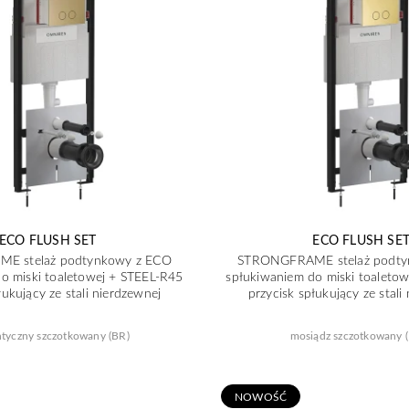
ECO FLUSH SET
ECO FLUSH SE
E stelaż podtynkowy z ECO
STRONGFRAME stelaż podty
o miski toaletowej + STEEL-R45
spłukiwaniem do miski toaleto
łukujący ze stali nierdzewnej
przycisk spłukujący ze stali
ntyczny szczotkowany (BR)
mosiądz szczotkowany 
N
OWOŚĆ