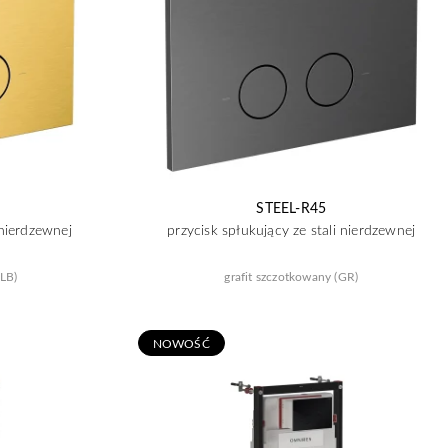
STEEL-R45
 nierdzewnej
przycisk spłukujący ze stali nierdzewnej
LB)
grafit szczotkowany (GR)
N
OWOŚĆ