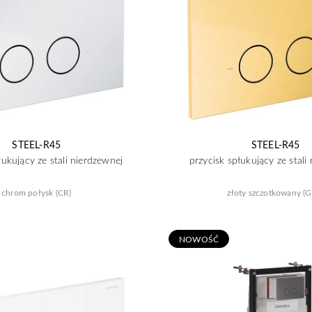
STEEL-R45
STEEL-R45
łukujący ze stali nierdzewnej
przycisk spłukujący ze stali
chrom połysk (CR)
złoty szczotkowany (G
N
OWOŚĆ