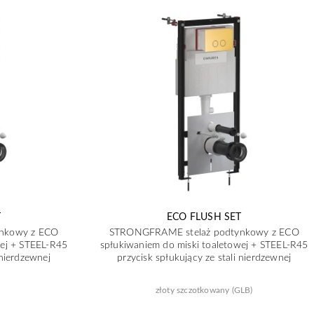
T
ECO FLUSH SET
nkowy z ECO
STRONGFRAME stelaż podtynkowy z ECO
wej + STEEL-R45
spłukiwaniem do miski toaletowej + STEEL-R45
 nierdzewnej
przycisk spłukujący ze stali nierdzewnej
złoty szczotkowany (GLB)