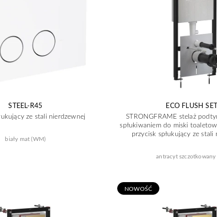
STEEL-R45
ECO FLUSH SE
łukujący ze stali nierdzewnej
STRONGFRAME stelaż podty
spłukiwaniem do miski toaleto
przycisk spłukujący ze stali
biały mat (WM)
antracyt szczotkowany 
N
OWOŚĆ