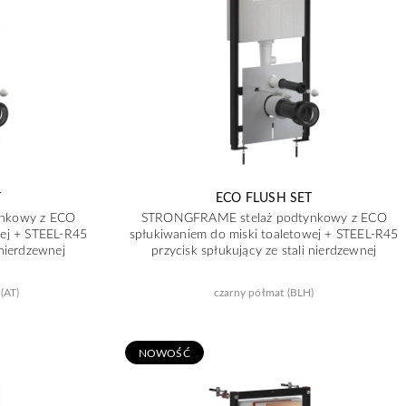
T
ECO FLUSH SET
nkowy z ECO
STRONGFRAME stelaż podtynkowy z ECO
wej + STEEL-R45
spłukiwaniem do miski toaletowej + STEEL-R45
 nierdzewnej
przycisk spłukujący ze stali nierdzewnej
(AT)
czarny półmat (BLH)
N
OWOŚĆ