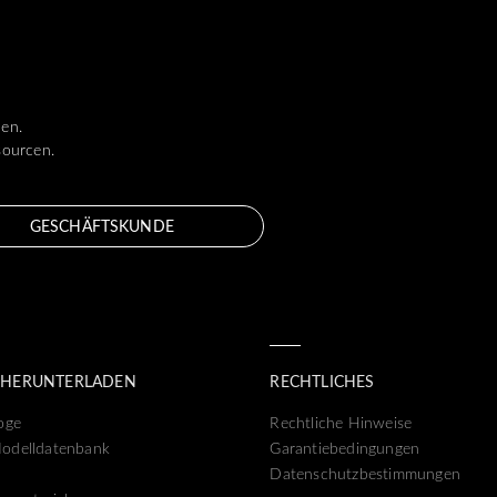
len.
sourcen.
GESCHÄFTSKUNDE
 HERUNTERLADEN
RECHTLICHES
oge
Rechtliche Hinweise
odelldatenbank
Garantiebedingungen
Datenschutzbestimmungen