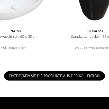
SIENA M+
SIENA M+
zwaschtisch, 60 x 35 cm
Standwaschbecken, 55 
Weiß glänzend (BP)
Weiß / Schwarz glänzend 
ENTDECKEN SIE DIE PRODUKTE AUS DER KOLLEKTION