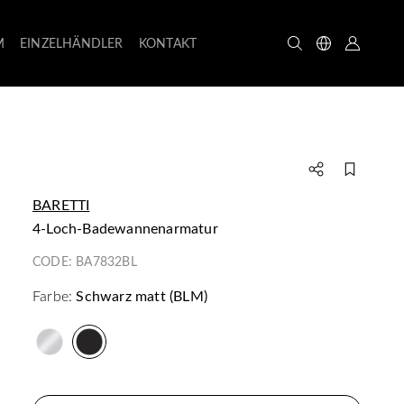
M
EINZELHÄNDLER
KONTAKT
BARETTI
4-Loch-Badewannenarmatur
CODE:
BA7832BL
Farbe:
Schwarz matt (BLM)