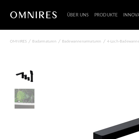
ÜBER UNS
PRODUKTE
INNOV
/
/
/
OMNIRES
Badarmaturen
Badewannenarmaturen
4-Loch-Badewanne