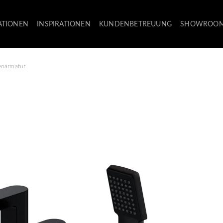
ATIONEN
INSPIRATIONEN
KUNDENBETREUUNG
SHOWROO
narmatur