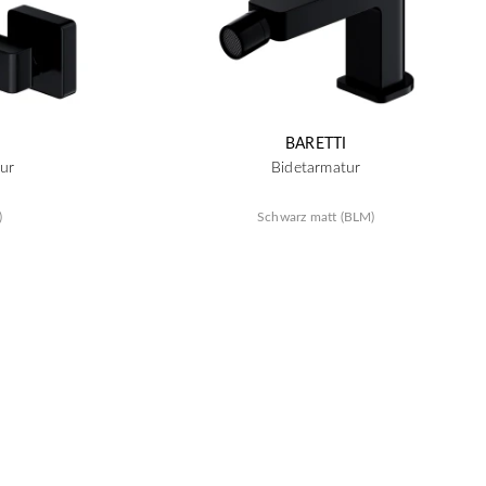
BARETTI
ur
Bidetarmatur
)
Schwarz matt (BLM)