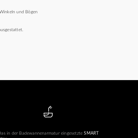
n Winkeln und Bögen
usgestattet.
Das in der Badewannenarmatur eingesetzte
SMART