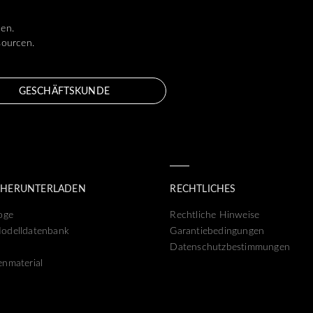
len.
sourcen.
GESCHÄFTSKUNDE
 HERUNTERLADEN
RECHTLICHES
oge
Rechtliche Hinweise
odelldatenbank
Garantiebedingungen
Datenschutzbestimmungen
nmaterial