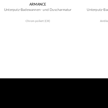
ARMANCE
Unterputz-Badewannen- und Duscharmatur
Unterputz-B
Chrom poliert (CR)
Antik