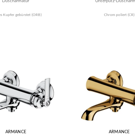
Duscharmatur
Unterputz-Duscharm
es Kupfer gebürstet (ORB)
Chrom poliert (CR)
ARMANCE
ARMANCE