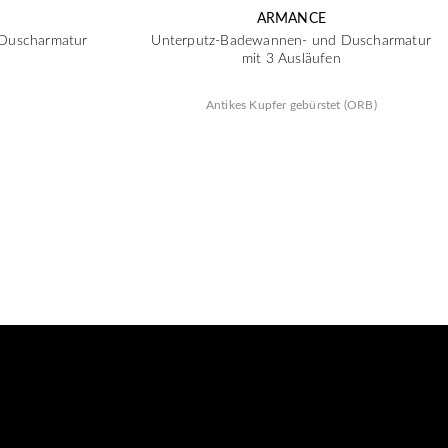
ARMANCE
Duscharmatur
Unterputz-Badewannen- und Duscharmatur
mit 3 Ausläufen
Antikes Kupfer gebürstet (ORB)