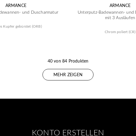
ARMANCE
ARMANCE
adewannen- und Duscharmatur
Unterputz-Badewannen- und 
mit 3 Ausläufen
es Kupfer gebürstet (ORB)
Chrom poliert (CR)
40 von 84 Produkten
MEHR ZEIGEN
KONTO ERSTELLEN