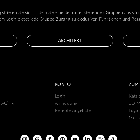
istrieren Sie sich, indem Sie eine der untenstehenden Gruppen auswäh
m Login bietet jede Gruppe Zugang zu exklusiven Funktionen und Res
ARCHITEKT
KONTO
ZUM
Login
Katal
(FAQ)
Anmeldung
3D-M
Beliebte Angebote
Logo
Medie