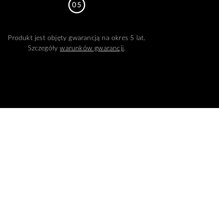
Produkt jest objęty gwarancją na okres 5 lat.
Szczegóły
warunków gwarancji
.