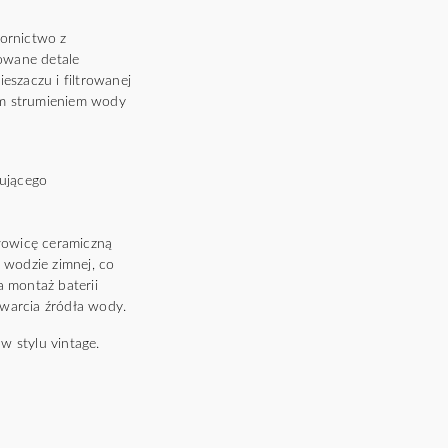
ornictwo z
bowane detale
eszaczu i filtrowanej
kim strumieniem wody
rującego
łowicę ceramiczną
 wodzie zimnej, co
 montaż baterii
twarcia źródła wody.
 stylu vintage.