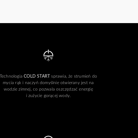
Technologia
COLD START
sprawia, że strumień do
mycia rąk i naczyń domyślnie otwierany jest na
wodzie zimnej, co pozwala oszczędzać energię
i zużycie gorącej wody.