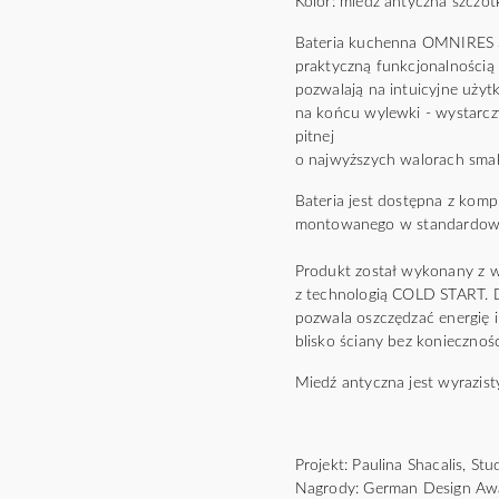
Kolor: miedź antyczna szcz
Bateria kuchenna OMNIRES S
praktyczną funkcjonalnością 
pozwalają na intuicyjne użyt
na końcu wylewki - wystarczy
pitnej
o najwyższych walorach sm
Bateria jest dostępna z kom
montowanego w standardowe
Produkt został wykonany z 
z technologią COLD START. Dz
pozwala oszczędzać energię 
blisko ściany bez koniecznoś
Miedź antyczna jest wyrazis
Projekt: Paulina Shacalis, S
Nagrody: German Design Awa