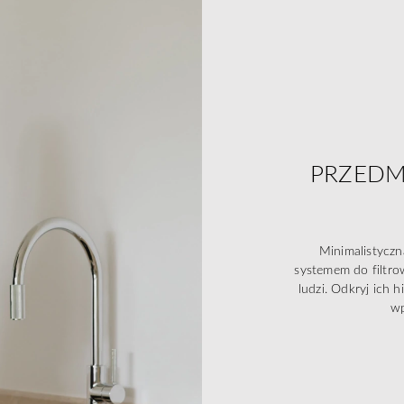
PRZEDMI
Minimalistycz
systemem do filtro
ludzi. Odkryj ich h
wp