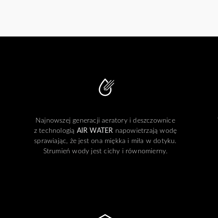
Najnowszej generacji aeratory i deszczownice
z technologią
AIR WATER
napowietrzają wodę
sprawiając, że jest ona miękka i miła w dotyku.
Strumień wody jest cichy i równomierny.