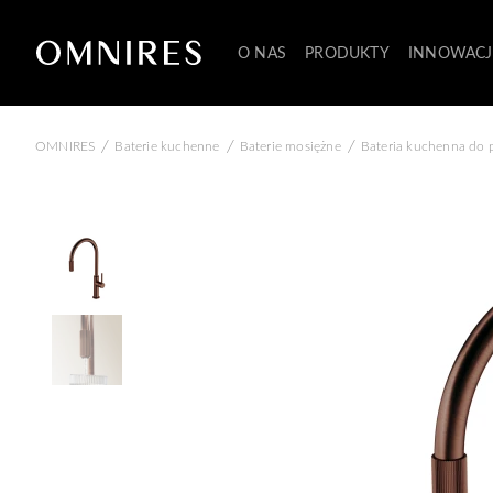
O NAS
PRODUKTY
INNOWACJ
/
/
/
OMNIRES
Baterie kuchenne
Baterie mosiężne
Bateria kuchenna do p