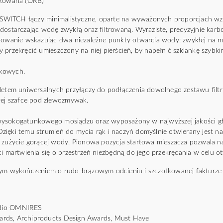
otkowana (ORB)
WITCH łączy minimalistyczne, oparte na wyważonych proporcjach wz
dostarczając wodę zwykłą oraz filtrowaną. Wyraziste, precyzyjnie kar
kowanie wskazując dwa niezależne punkty otwarcia wody: zwykłej na mi
 przekręcić umieszczony na niej pierścień, by napełnić szklankę szyb
akowych.
pletem uniwersalnych przyłączy do podłączenia dowolnego zestawu filt
j szafce pod zlewozmywak.
wysokogatunkowego mosiądzu oraz wyposażony w najwyższej jakości g
ięki temu strumień do mycia rąk i naczyń domyślnie otwierany jest na
i zużycie gorącej wody. Pionowa pozycja startowa mieszacza pozwala na
ci martwienia się o przestrzeń niezbędną do jego przekręcania w celu o
tym wykończeniem o rudo-brązowym odcieniu i szczotkowanej fakturze w
tudio OMNIRES
rds, Archiproducts Design Awards, Must Have