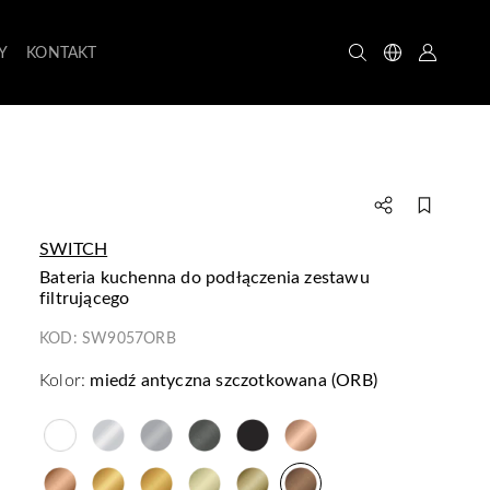
Y
KONTAKT
SWITCH
bateria kuchenna do podłączenia zestawu
filtrującego
KOD:
SW9057ORB
Kolor:
miedź antyczna szczotkowana (ORB)