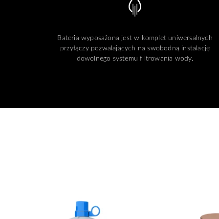
Bateria wyposażona jest w komplet uniwersalnych
przyłączy pozwalających na swobodną instalację
dowolnego systemu filtrowania wody.