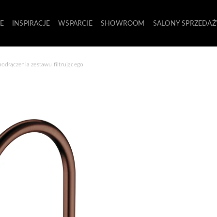
E
INSPIRACJE
WSPARCIE
SHOWROOM
SALONY SPRZEDAŻ
odłączenia zestawu filtrującego