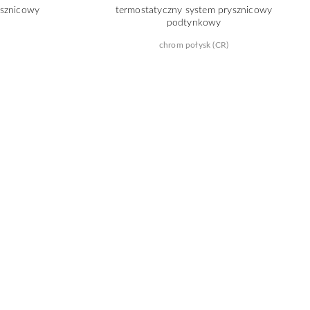
ysznicowy
termostatyczny system prysznicowy
podtynkowy
chrom połysk (CR)