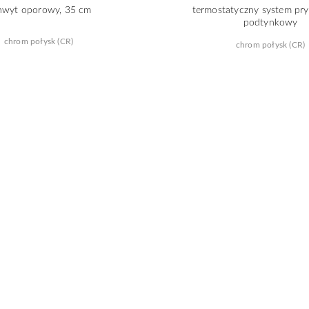
hwyt oporowy, 35 cm
termostatyczny system pr
podtynkowy
chrom połysk (CR)
chrom połysk (CR)