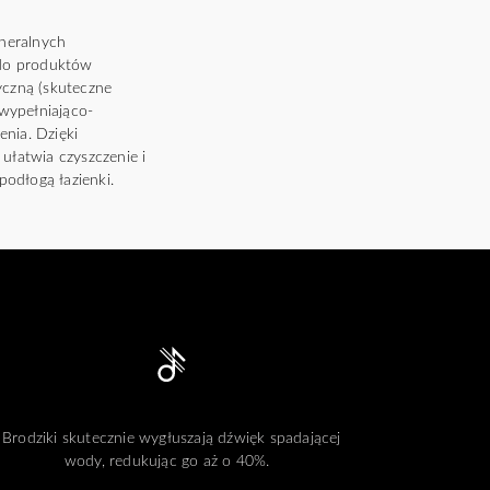
neralnych
 do produktów
yczną (skuteczne
wypełniająco-
nia. Dzięki
łatwia czyszczenie i
odłogą łazienki.
Brodziki skutecznie wygłuszają dźwięk spadającej
wody, redukując go aż o 40%.