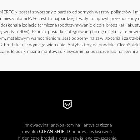
ERTON został stworzony z bardzo odpornych warstw polimerów i mi
 mieszankami PU+. Jest to najbardziej trwały kompozyt przeznaczony
doskonałą izolację termiczną (podtrzymywanie ciepła brodzika) i akust
ej wody o 40%). Brodzik posiada zintegrowaną formę dzięki systemowi 
nym, metalowym wzmocnieniom. Jest odporny na zawilgocenia i zagrzybie
brodzika nie wymaga wiercenia. Antybakteryjna powłoka CleanShield u
iczne. Brodzik można montować klasycznie na posadzce lub na równi z p
Innowacyjna, antybakteryjna i antyalergiczna
powłoka
CLEAN SHIELD
poprawia właściwości
higieniczne brodzika oraz ułatwia jego czyszczenie.