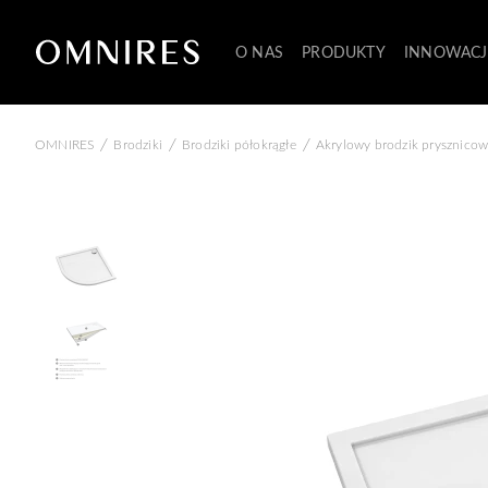
O NAS
PRODUKTY
INNOWACJ
/
/
/
OMNIRES
Brodziki
Brodziki półokrągłe
Akrylowy brodzik prysznicow