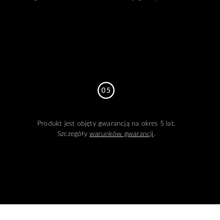
Produkt jest objęty gwarancją na okres 5 lat.
Szczegóły
warunków gwarancji
.