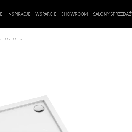
E
INSPIRACJE
WSPARCIE
SHOWROOM
SALONY SPRZEDAŻ
y, 80 x 80 cm