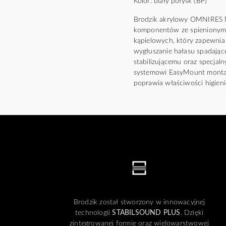
Kolor: biały połysk (BP)
Brodzik akrylowy OMNIRES M
komponentów ze spienionymi
kąpielowych, który zapewnia 
wygłuszanie hałasu spadając
stabilizującemu oraz specjal
systemowi EasyMount montaż 
poprawia właściwości higien
Brodzik został stworzony w innowacyjnej
technologii
STABILSOUND PLUS
. Dzięki
zintegrowanej formie oraz wielowarstwowej