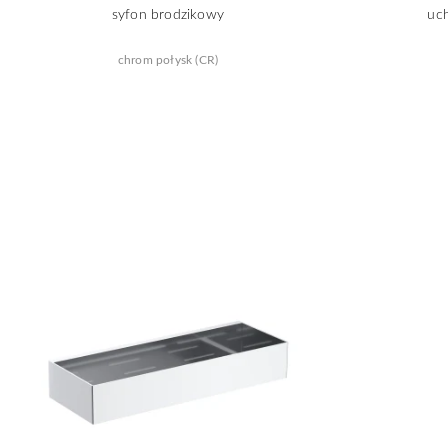
syfon brodzikowy
uc
chrom połysk (CR)