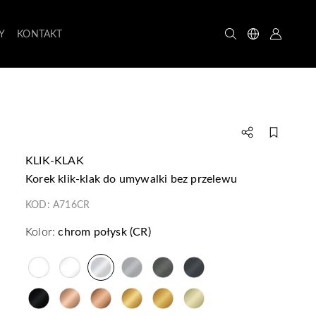
Y
KONTAKT
KLIK-KLAK
korek klik-klak do umywalki bez przelewu
KOD:
A716CR
Kolor:
chrom połysk (CR)