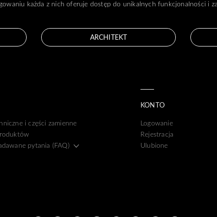
gowaniu każda z nich oferuje dostęp do unikalnych funkcjonalności i 
ARCHITEKT
KONTO
hniczne i części zamienne
Logowanie
produktów
Rejestracja
zadawane pytania (FAQ)
Ulubione