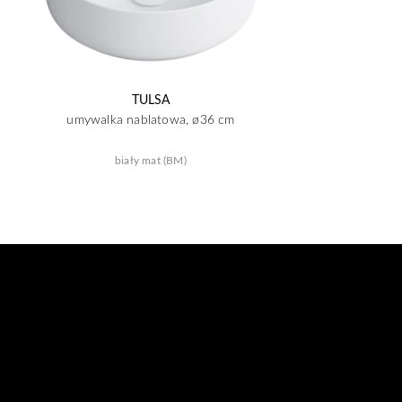
TULSA
umywalka nablatowa, ø36 cm
biały mat (BM)