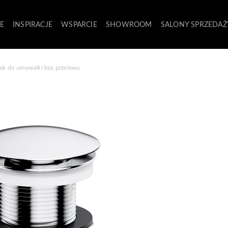
E
INSPIRACJE
WSPARCIE
SHOWROOM
SALONY SPRZEDAŻ
lak do umywalki bez przelewu