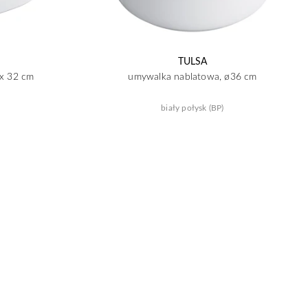
TULSA
 x 32 cm
umywalka nablatowa, ø36 cm
biały połysk (BP)