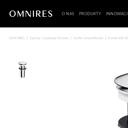
O NAS
PRODUKTY
INNOWACJ
/
/
/
OMNIRES
Syfony i odpływy liniowe
Korki umywalkowe
Korek klik-k