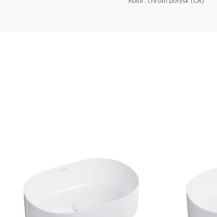
Kolor: chrom połysk (CR)