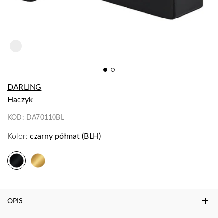
DARLING
haczyk
KOD:
DA70110BL
Kolor:
czarny półmat (BLH)
OPIS