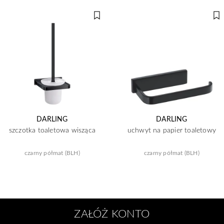
DARLING
DARLING
szczotka toaletowa wisząca
uchwyt na papier toaletowy
czarny półmat (BLH)
czarny półmat (BLH)
ZAŁÓŻ KONTO