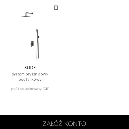
SLIDE
system prysznicowy
podtynkowy
grafit szczotkowany (GR)
ZAŁÓŻ KONTO