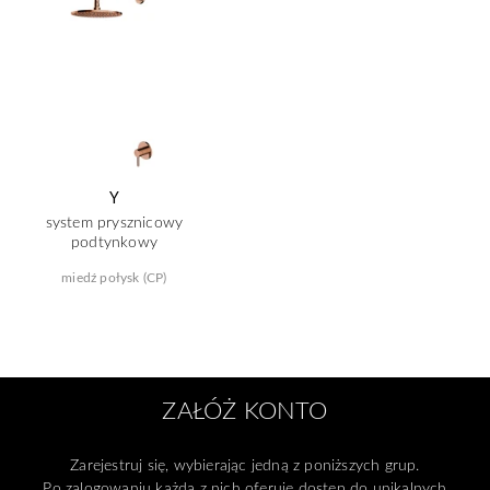
Y
system prysznicowy
podtynkowy
miedź połysk (CP)
ZAŁÓŻ KONTO
Zarejestruj się, wybierając jedną z poniższych grup.
Po zalogowaniu każda z nich oferuje dostęp do unikalnych