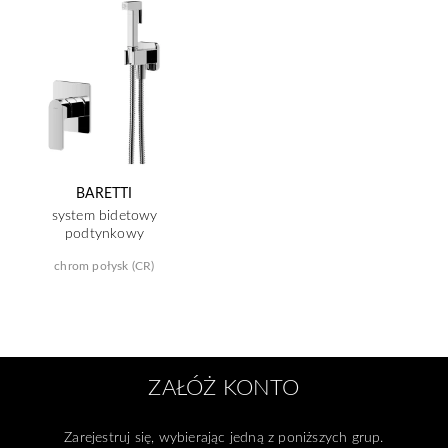
BARETTI
system bidetowy
podtynkowy
chrom połysk (CR)
ZAŁÓŻ KONTO
Zarejestruj się, wybierając jedną z poniższych grup.