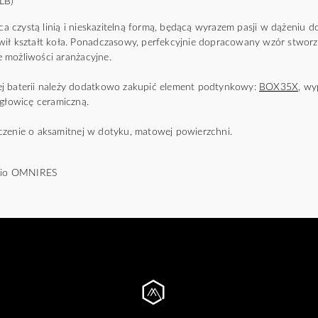
GLB)
czystą linią i nieskazitelną formą, będącą wyrazem pasji w dążeniu do i
wił kształt koła. Ponadczasowy, perfekcyjnie dopracowany wzór stwo
 możliwości aranżacyjne.
j baterii należy dodatkowo zakupić element podtynkowy:
BOX35X
, w
 głowicę ceramiczną.
czenie o aksamitnej w dotyku, matowej powierzchni.
udio OMNIRES