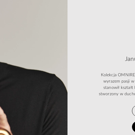
Jan
Kolekcja OMNIRES 
wyrazem pasji w 
stanowił kształ
stworzony w duchu