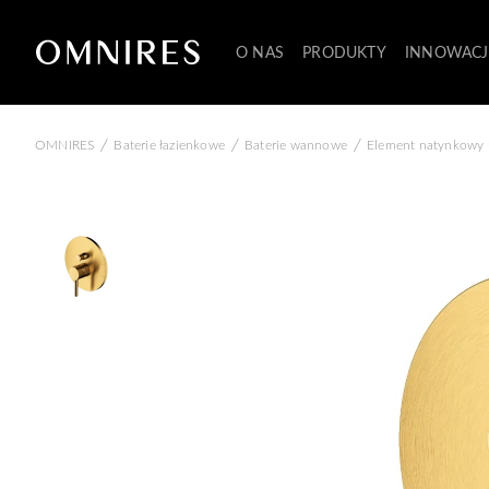
O NAS
PRODUKTY
INNOWACJ
/
/
/
OMNIRES
Baterie łazienkowe
Baterie wannowe
Element natynkowy 