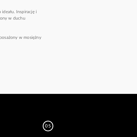
deału. Inspirację i
rzony w duchu
yposażony w mosiężny