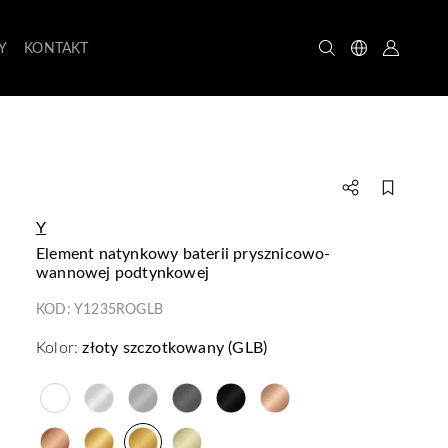
Y
KONTAKT
Y
element natynkowy baterii prysznicowo-
wannowej podtynkowej
KOD:
Y1235ROGLB
Kolor:
złoty szczotkowany (GLB)