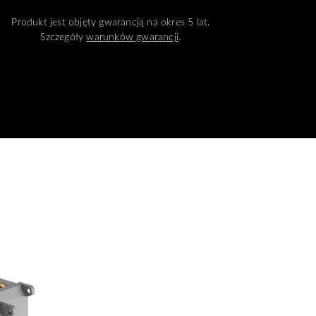
Produkt jest objęty gwarancją na okres 5 lat.
Szczegóły
warunków gwarancji
.