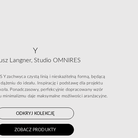
Y
usz Langner, Studio OMNIRES
Y zachwyca czystą linią i nieskazitelną formą, będącą
dążeniu do ideału. Inspirację i podstawę dla projektu
t koła. Ponadczasowy, perfekcyjnie dopracowany wzór
 minimalizmu daje maksymalne możliwości aranżacyjne.
ODKRYJ KOLEKCJĘ
ZOBACZ PRODUKTY