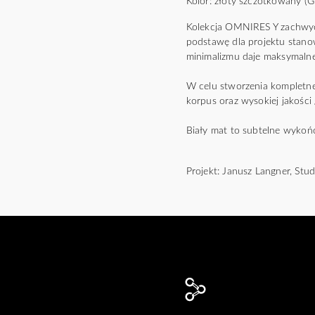
Kolor: złoty szczotkowany (
Kolekcja OMNIRES Y zachwyca 
podstawę dla projektu stano
minimalizmu daje maksymalne
W celu stworzenia kompletne
korpus oraz wysokiej jakości
Biały mat to subtelne wykoń
Projekt: Janusz Langner, St