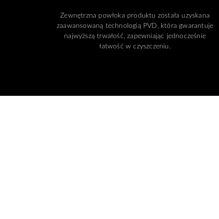
Zewnętrzna powłoka produktu została uzyskana
zaawansowaną technologią PVD, która gwarantuje
najwyższą trwałość, zapewniając jednocześnie
łatwość w czyszczeniu.