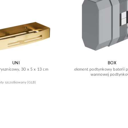
UNI
BOX
rysznicowy, 30 x 5 x 13 cm
element podtynkowy baterii 
wannowej podtynko
oty szczotkowany (GLB)