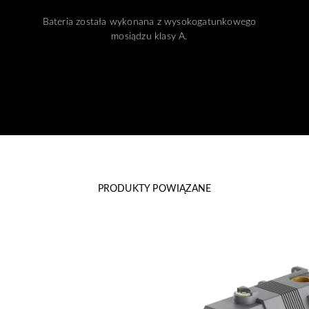
Bateria została wykonana z wysokogatunkowego
mosiądzu klasy A.
PRODUKTY POWIĄZANE