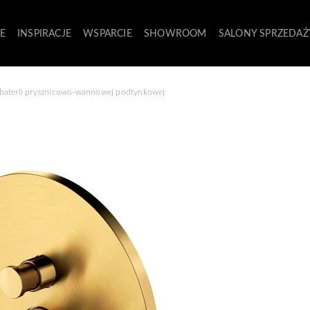
E
INSPIRACJE
WSPARCIE
SHOWROOM
SALONY SPRZEDAŻ
baterii prysznicowo-wannowej podtynkowej