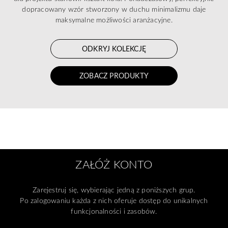
dopracowany wzór stworzony w duchu minimalizmu daje
maksymalne możliwości aranżacyjne.
ODKRYJ KOLEKCJĘ
ZOBACZ PRODUKTY
ZAŁÓŻ KONTO
Zarejestruj się, wybierając jedną z poniższych grup.
Po zalogowaniu każda z nich oferuje dostęp do unikalnych
funkcjonalności i zasobów.