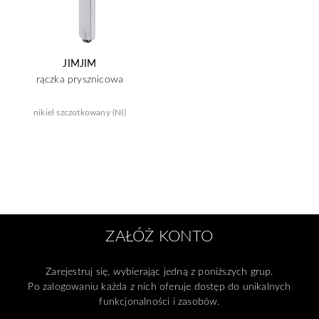
JIMJIM
rączka prysznicowa
nikiel szczotkowany (NI)
ZAŁÓŻ KONTO
Zarejestruj się, wybierając jedną z poniższych grup.
Po zalogowaniu każda z nich oferuje dostęp do unikalnych
funkcjonalności i zasobów.