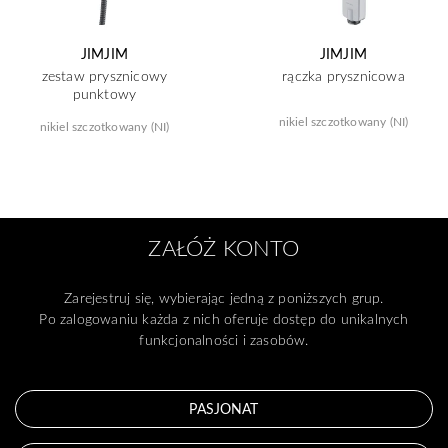
JIMJIM
JIMJIM
zestaw prysznicowy
rączka prysznicowa
punktowy
nikiel szczotkowany (NI)
nikiel szczotkowany (NI)
ZAŁÓŻ KONTO
Zarejestruj się, wybierając jedną z poniższych grup.
Po zalogowaniu każda z nich oferuje dostęp do unikalnych
funkcjonalności i zasobów.
PASJONAT