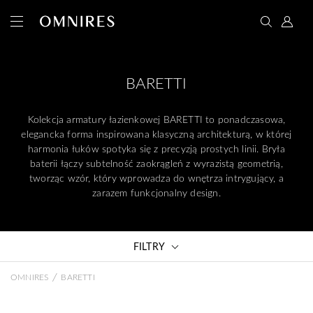
BARETTI
Kolekcja armatury łazienkowej BARETTI to ponadczasowa,
elegancka forma inspirowana klasyczną architekturą, w której
harmonia łuków spotyka się z precyzją prostych linii. Bryła
baterii łączy subtelność zaokrągleń z wyrazistą geometrią,
tworząc wzór, który wprowadza do wnętrza intrygujący, a
zarazem funkcjonalny design.
FILTRY
/
OMNIRES
BARETTI